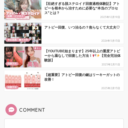
【壮絶すぎる脱ステロイド回復過程体験記】アト
ピーを根本から治すために必要な“本当のプロセ
ス”とは？
起業・ビジネス
2025年12月19日
アトピー回復、いつ治るの？焦らなくて大丈夫♡
潜在意識・量子力学
2026年5月13日
【YOUTUBE始まります】25年以上の重度アトピ
ーから薬なしで回復した方法！
【完全完治体
験談】
回復方法
2025年2月11日
【超重要】アトピー回復の鍵はリーキーガットの
改善！
回復方法
2025年2月13日
COMMENT