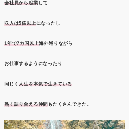
会社員から起業
して
収入は5倍以上
になったし
1年で7カ国以上
海外巡りながら
お仕事するようになったり
同じく
人生を本気で生きている
熱く語り合える仲間
もたくさんできた。