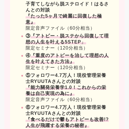
子育てしながら脱ステロイド！はるさ
んとの対談
『たった5ヶ月で綺麗に回復した極
意』
限定音声ファイル（60分相当）
③
『アトピー・脱ステから回復して理
想の人生を叶える5STEP
』
限定セミナー（120分相当）
④
『重度のアトピーを治して理想の人
生を叶えてきた方法』
限定セミナー（120分相当）
⑤フォロワー4.7万人！現役管理栄養
士RYUUTAさんとの対談
『能力關発栄養学1.0！これからの栄
養は自己実現の為に』
限定音声ファイル（60分相当）
⑥フォロワー4.7万人！現役管理栄養
士RYUUTAさんとの対談
『食べるだけで鬱もアトピーも改善!?
人生が飛躍する栄養の秘密』