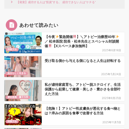
【発覚】成功する人は”投資”する。 成功できない人は”ケチる”
あわせて読みたい
【今夜
緊急開催
】＼アトピー治療歴40年
／ 松本医院 院長・松本先生とスペシャル対談開
催
【Xスペース参加無料】
回復方法
2025年8月18日
受け取る側から与える側になると人生は好転する
自分らしく生きる
2025年5月24日
私が虐待家庭育ち、アトピー脱ステロイド、生活
保護から起業して健康・美しさ・豊かさを全部叶
えた方法
潜在意識・量子力学
2025年8月23日
【危険！】アトピー性皮膚炎が悪化する食べ物と
は？痒みの原因を食事で改善する方法
回復方法
2025年11月3日