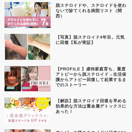
4
脱ステロイドや、ステロイドを使わ
ないで診てくれる病院リスト（関
西）
5
【写真】脱ステロイド4年目。元気
に回復【私が実証】
6
【PROFILE 】虐待家庭育ち、重度
アトピーから脱ステロイド→生活保
護からアトピー回復して起業するま
でのストーリー
7
【解説】脱ステロイド回復を早める
効果的な方法は重金属デトックスに
あった！
8