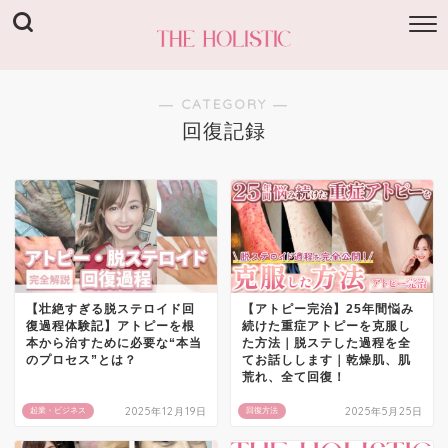
― CATEGORY ―
回復記録
【壮絶すぎる脱ステロイド回
【アトピー完治】25年間悩み
復過程体験記】アトピーを根
続けた重症アトピーを克服し
本から治すために必要な“本当
た方法｜脱ステした過程を全
のプロセス”とは？
てお話しします｜乾燥肌、肌
荒れ、全て回復！
2025年12月19日
2025年5月25日
起業・ビジネス
回復方法