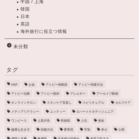
中国 / 上海
韓国
日本
英語
海外旅行に役立つ情報
未分類
タグ
HSP
お金
アトピー体験談
アトピー回復方法
アトピー治療
アトピー脱却
アレルギー
アーカイブ動画
オンラインサロン
スキンケア見直し
スピリチュアル
セルフケア
メディアリテラシー
ユッティー
ロバートケネディジュニア
ワンピース
上原夕奈
乾燥肌
人生
使命
健康な生き方
回復方法
夢実現
宇宙
幸せ
心明
感情と皮膚
敏感肌
日本魂の目覚め
本音で生きる