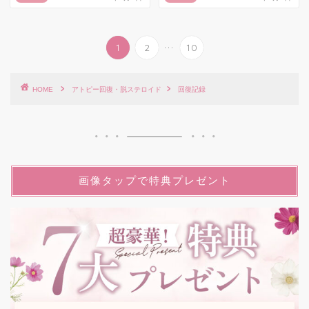
...
1
2
10
HOME
アトピー回復・脱ステロイド
回復記録
画像タップで特典プレゼント