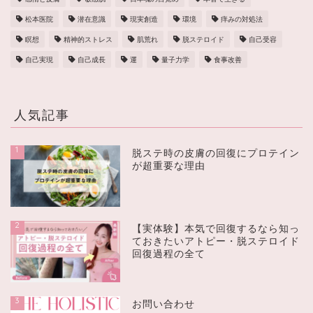
松本医院
潜在意識
現実創造
環境
痒みの対処法
瞑想
精神的ストレス
肌荒れ
脱ステロイド
自己受容
自己実現
自己成長
運
量子力学
食事改善
人気記事
1
脱ステ時の皮膚の回復にプロテイン
が超重要な理由
2
【実体験】本気で回復するなら知っ
ておきたいアトピー・脱ステロイド
回復過程の全て
3
お問い合わせ