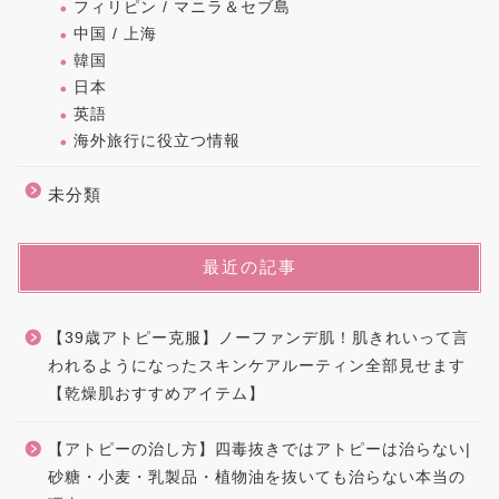
フィリピン / マニラ＆セブ島
中国 / 上海
韓国
日本
英語
海外旅行に役立つ情報
未分類
最近の記事
【39歳アトピー克服】ノーファンデ肌！肌きれいって言
われるようになったスキンケアルーティン全部見せます
【乾燥肌おすすめアイテム】
【アトピーの治し方】四毒抜きではアトピーは治らない|
砂糖・小麦・乳製品・植物油を抜いても治らない本当の