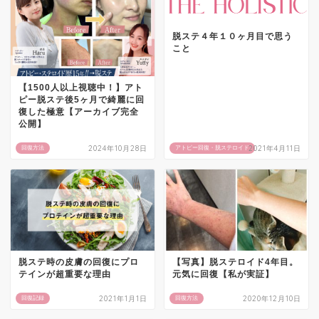
脱ステ４年１０ヶ月目で思う
こと
【1500人以上視聴中！】アト
ピー脱ステ後5ヶ月で綺麗に回
復した極意【アーカイブ完全
公開】
2024年10月28日
2021年4月11日
回復方法
アトピー回復・脱ステロイド
脱ステ時の皮膚の回復にプロ
【写真】脱ステロイド4年目。
テインが超重要な理由
元気に回復【私が実証】
2021年1月1日
2020年12月10日
回復記録
回復方法