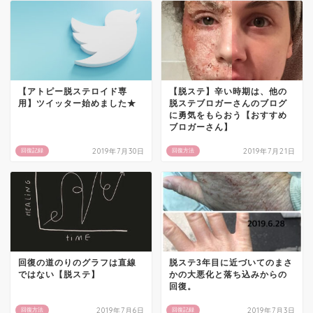
【アトピー脱ステロイド専
【脱ステ】辛い時期は、他の
用】ツイッター始めました★
脱ステブロガーさんのブログ
に勇気をもらおう【おすすめ
ブロガーさん】
2019年7月30日
2019年7月21日
回復記録
回復方法
回復の道のりのグラフは直線
脱ステ3年目に近づいてのまさ
ではない【脱ステ】
かの大悪化と落ち込みからの
回復。
2019年7月6日
2019年7月3日
回復方法
回復記録