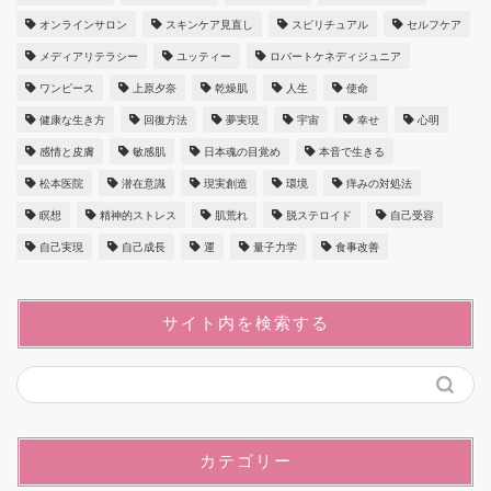
オンラインサロン
スキンケア見直し
スピリチュアル
セルフケア
メディアリテラシー
ユッティー
ロバートケネディジュニア
ワンピース
上原夕奈
乾燥肌
人生
使命
健康な生き方
回復方法
夢実現
宇宙
幸せ
心明
感情と皮膚
敏感肌
日本魂の目覚め
本音で生きる
松本医院
潜在意識
現実創造
環境
痒みの対処法
瞑想
精神的ストレス
肌荒れ
脱ステロイド
自己受容
自己実現
自己成長
運
量子力学
食事改善
サイト内を検索する
カテゴリー