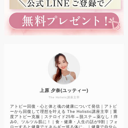
上原 夕奈(ユッティー)
The Holistic講座主宰
アトピー回復・心と体と魂の健康について発信｜アトピ
ーから回復して理想を叶える The Holistic講座主宰｜重
度アトピー克服｜ステロイド25年→脱ステ→薬なし！痒
み0、ツルツル肌に！｜食・健康・人生の話が9割｜フォ
ローすると健康でエネルギー巡る体に。｜健康で自分ら