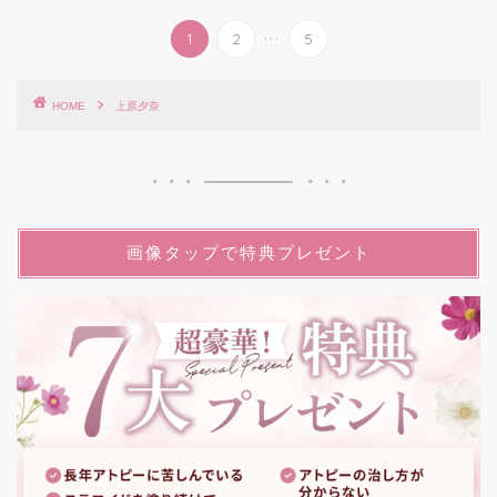
...
1
2
5
HOME
上原夕奈
画像タップで特典プレゼント