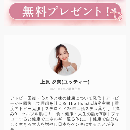
上原 夕奈(ユッティー)
The Holistic講座主宰
アトピー回復・心と体と魂の健康について発信｜アトピ
ーから回復して理想を叶える The Holistic講座主宰｜重
度アトピー克服｜ステロイド25年→脱ステ→薬なし！痒
み0、ツルツル肌に！｜食・健康・人生の話が9割｜フォ
ローすると健康でエネルギー巡る体に。｜健康で自分ら
しく生きる大人を増やし日本をゲンキにすることが使
命。