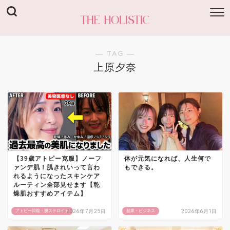
― TAG ―
上原夕奈
【39歳アトピー克服】ノーフ
体が元気になれば、人生何で
ァンデ肌！肌きれいって言わ
もできる。
れるようになったスキンケア
ルーティン全部見せます【乾
燥肌おすすめアイテム】
2026年7月25日
2026年6月1日
アトピー回復・脱ステロイド
起業・ビジネス