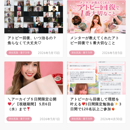
アトピー回復、いつ治るの？
メンターが教えてくれたアト
焦らなくて大丈夫♡
ピー回復で１番大切なこと
2026年5月13日
2026年5月5日
潜在意識・量子力学
潜在意識・量子力学
＼アーカイブ５日間限定公開
アトピーから回復して理想を
／【視聴期間】 5月6日
叶える
3日間限定勉強会
3
（水）まで
日間で120名以上ご参加
2026年5月1日
2026年4月30日
潜在意識・量子力学
潜在意識・量子力学