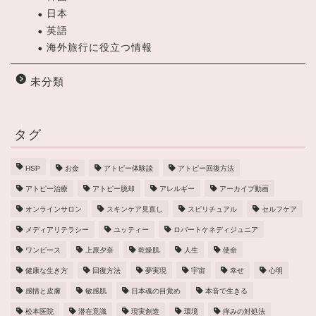
日本
英語
海外旅行に役立つ情報
未分類
タグ
HSP
お金
アトピー体験談
アトピー回復方法
アトピー治療
アトピー脱却
アレルギー
アーカイブ動画
オンラインサロン
スキンケア見直し
スピリチュアル
セルフケア
メディアリテラシー
ユッティー
ロバートケネディジュニア
ワンピース
上原夕奈
乾燥肌
人生
使命
健康な生き方
回復方法
夢実現
宇宙
幸せ
心明
感情と皮膚
敏感肌
日本魂の目覚め
本音で生きる
松本医院
潜在意識
現実創造
環境
痒みの対処法