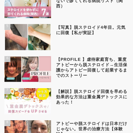
ないで診てくれる病院リスト（関
西）
5
【写真】脱ステロイド4年目。元気
に回復【私が実証】
6
【PROFILE 】虐待家庭育ち、重度
アトピーから脱ステロイド→生活保
護からアトピー回復して起業するま
でのストーリー
7
【解説】脱ステロイド回復を早める
効果的な方法は重金属デトックスに
あった！
8
アトピーや脱ステロイドは日本だけ
じゃない。世界の治療方法【体験