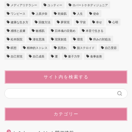
メディアリテラシー
ユッティー
ロバートケネディジュニア
ワンピース
上原夕奈
乾燥肌
人生
使命
健康な生き方
回復方法
夢実現
宇宙
幸せ
心明
感情と皮膚
敏感肌
日本魂の目覚め
本音で生きる
松本医院
潜在意識
現実創造
環境
痒みの対処法
瞑想
精神的ストレス
肌荒れ
脱ステロイド
自己受容
自己実現
自己成長
運
量子力学
食事改善
サイト内を検索する
カテゴリー