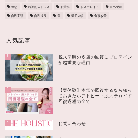
瞑想
精神的ストレス
肌荒れ
脱ステロイド
自己受容
自己実現
自己成長
運
量子力学
食事改善
人気記事
1
脱ステ時の皮膚の回復にプロテイン
が超重要な理由
2
【実体験】本気で回復するなら知っ
ておきたいアトピー・脱ステロイド
回復過程の全て
3
お問い合わせ
4