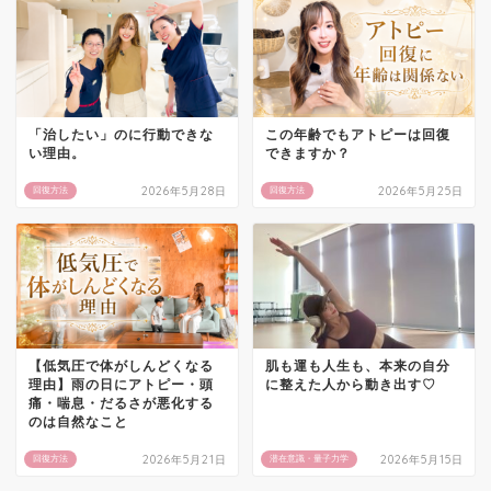
「治したい」のに行動できな
この年齢でもアトピーは回復
い理由。
できますか？
2026年5月28日
2026年5月25日
回復方法
回復方法
【低気圧で体がしんどくなる
肌も運も人生も、本来の自分
理由】雨の日にアトピー・頭
に整えた人から動き出す♡
痛・喘息・だるさが悪化する
のは自然なこと
2026年5月21日
2026年5月15日
回復方法
潜在意識・量子力学