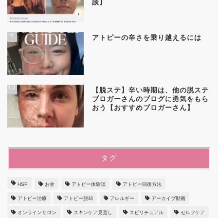
談】
9
アトピーの辛さを乗り越えるには
10
【脱ステ】辛い時期は、他の脱ステ
ブロガーさんのブログに勇気をもら
おう【おすすめブロガーさん】
タグ
HSP
お金
アトピー体験談
アトピー回復方法
アトピー治療
アトピー脱却
アレルギー
アーカイブ動画
オンラインサロン
スキンケア見直し
スピリチュアル
セルフケア