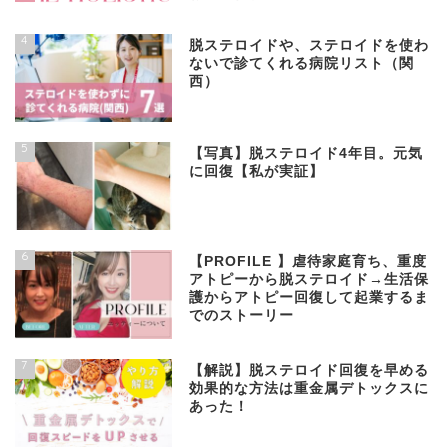
4
脱ステロイドや、ステロイドを使わ
ないで診てくれる病院リスト（関
西）
5
【写真】脱ステロイド4年目。元気
に回復【私が実証】
6
【PROFILE 】虐待家庭育ち、重度
アトピーから脱ステロイド→生活保
護からアトピー回復して起業するま
でのストーリー
7
【解説】脱ステロイド回復を早める
効果的な方法は重金属デトックスに
あった！