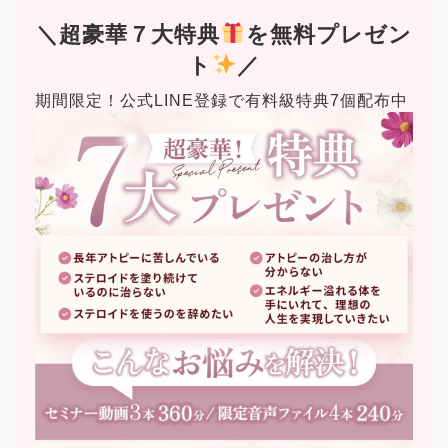
＼超豪華７大特典
を無料プレゼン
ト
／
期間限定！公式LINE登録で有料級特典7個配布中