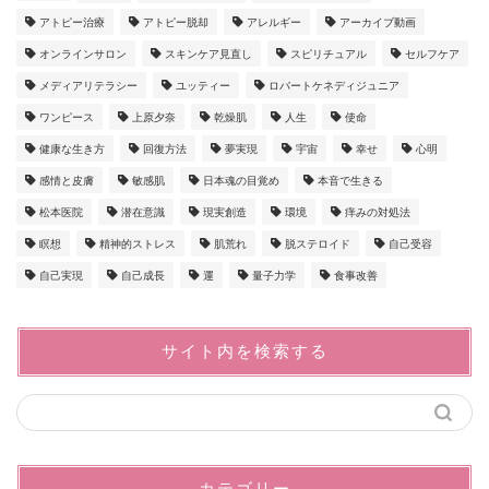
アトピー治療
アトピー脱却
アレルギー
アーカイブ動画
オンラインサロン
スキンケア見直し
スピリチュアル
セルフケア
メディアリテラシー
ユッティー
ロバートケネディジュニア
ワンピース
上原夕奈
乾燥肌
人生
使命
健康な生き方
回復方法
夢実現
宇宙
幸せ
心明
感情と皮膚
敏感肌
日本魂の目覚め
本音で生きる
松本医院
潜在意識
現実創造
環境
痒みの対処法
瞑想
精神的ストレス
肌荒れ
脱ステロイド
自己受容
自己実現
自己成長
運
量子力学
食事改善
サイト内を検索する
カテゴリー