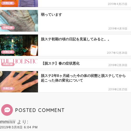
回復記録
2019年4月25日
弱っています
回復記録
2019年4月18日
脱ステ初期の頃の日記を見返してみると。。
回復記録
2017年12月28日
【脱ステ】春の症状悪化
回復記録
2018年2月28日
脱ステ2年8ヶ月経った今の体の状態と脱ステしてから
起こった体の変化について
回復記録
2019年2月23日
POSTED COMMENT
mmiiiii
より:
2019年3月8日 6:04 PM