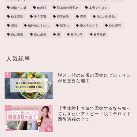
感情と皮膚
敏感肌
日本魂の目覚め
本音で生きる
松本医院
潜在意識
現実創造
環境
痒みの対処法
瞑想
精神的ストレス
肌荒れ
脱ステロイド
自己受容
自己実現
自己成長
運
量子力学
食事改善
人気記事
1
脱ステ時の皮膚の回復にプロテイン
が超重要な理由
2
【実体験】本気で回復するなら知っ
ておきたいアトピー・脱ステロイド
回復過程の全て