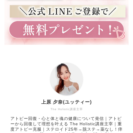
上原 夕奈(ユッティー)
The Holistic講座主宰
アトピー回復・心と体と魂の健康について発信｜アトピ
ーから回復して理想を叶える The Holistic講座主宰｜重
度アトピー克服｜ステロイド25年→脱ステ→薬なし！痒