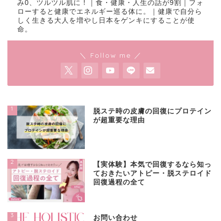
み0、ツルツル肌に！｜食・健康・人生の話が9割｜フォ
ローすると健康でエネルギー巡る体に。｜健康で自分ら
しく生きる大人を増やし日本をゲンキにすることが使
命。
＼ Follow me ／
1
脱ステ時の皮膚の回復にプロテイン
が超重要な理由
2
【実体験】本気で回復するなら知っ
ておきたいアトピー・脱ステロイド
回復過程の全て
3
お問い合わせ