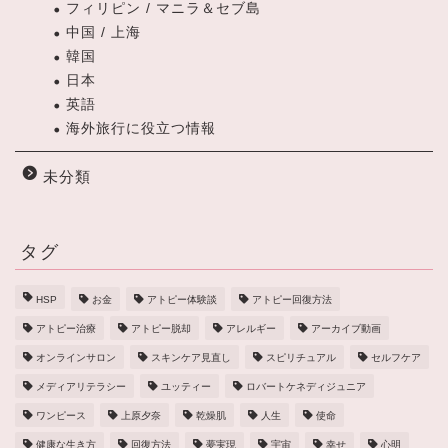
フィリピン / マニラ＆セブ島
中国 / 上海
韓国
日本
英語
海外旅行に役立つ情報
未分類
タグ
HSP
お金
アトピー体験談
アトピー回復方法
アトピー治療
アトピー脱却
アレルギー
アーカイブ動画
オンラインサロン
スキンケア見直し
スピリチュアル
セルフケア
メディアリテラシー
ユッティー
ロバートケネディジュニア
ワンピース
上原夕奈
乾燥肌
人生
使命
健康な生き方
回復方法
夢実現
宇宙
幸せ
心明