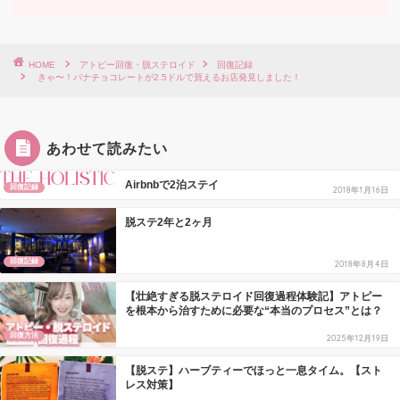
HOME
アトピー回復・脱ステロイド
回復記録
きゃ〜！パナチョコレートが2.5ドルで買えるお店発見しました！
あわせて読みたい
Airbnbで2泊ステイ
回復記録
2018年1月16日
脱ステ2年と2ヶ月
回復記録
2018年8月4日
【壮絶すぎる脱ステロイド回復過程体験記】アトピー
を根本から治すために必要な“本当のプロセス”とは？
回復方法
2025年12月19日
【脱ステ】ハーブティーでほっと一息タイム。【スト
レス対策】