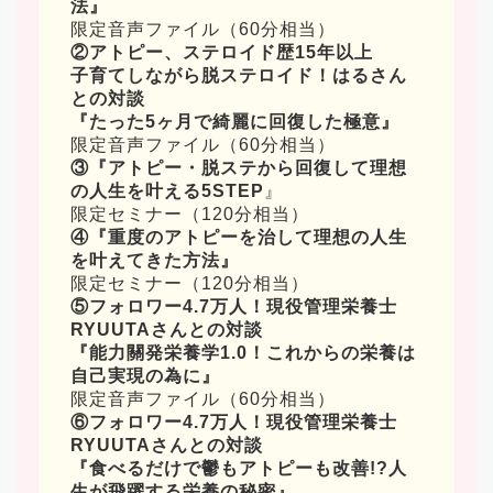
法』
限定音声ファイル（60分相当）
②アトピー、ステロイド歴15年以上
子育てしながら脱ステロイド！はるさん
との対談
『たった5ヶ月で綺麗に回復した極意』
限定音声ファイル（60分相当）
③
『アトピー・脱ステから回復して理想
の人生を叶える5STEP
』
限定セミナー（120分相当）
④
『重度のアトピーを治して理想の人生
を叶えてきた方法』
限定セミナー（120分相当）
⑤フォロワー4.7万人！現役管理栄養士
RYUUTAさんとの対談
『能力關発栄養学1.0！これからの栄養は
自己実現の為に』
限定音声ファイル（60分相当）
⑥フォロワー4.7万人！現役管理栄養士
RYUUTAさんとの対談
『食べるだけで鬱もアトピーも改善!?人
生が飛躍する栄養の秘密』