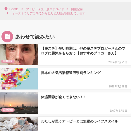
HOME
アトピー回復・脱ステロイド
回復記録
オーストラリアに来てからどんどん肌が回復しています
あわせて読みたい
【脱ステ】辛い時期は、他の脱ステブロガーさんのブ
ログに勇気をもらおう【おすすめブロガーさん】
回復方法
2019年7月21日
日本の大気汚染都道府県別ランキング
回復記録
2019年3月18日
体温調節が全くできない！！
回復記録
2017年8月9日
わたしが思うアトピーとは無縁のライフスタイル