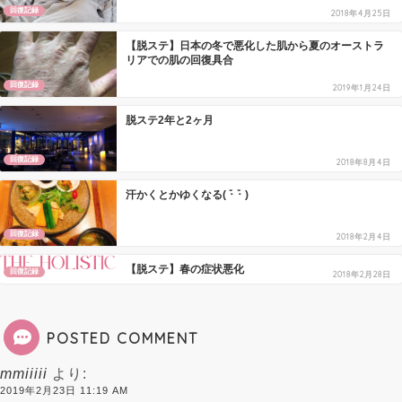
回復記録
2018年4月25日
【脱ステ】日本の冬で悪化した肌から夏のオーストラ
リアでの肌の回復具合
回復記録
2019年1月24日
脱ステ2年と2ヶ月
回復記録
2018年8月4日
汗かくとかゆくなる( ･̆ ･̆ )
回復記録
2018年2月4日
【脱ステ】春の症状悪化
回復記録
2018年2月28日
POSTED COMMENT
mmiiiii
より:
2019年2月23日 11:19 AM