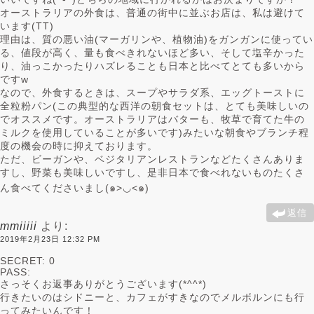
オーストラリアの外食は、普通の街中に並ぶお店は、私は避けて
います(TT)
理由は、質の悪い油(マーガリンや、植物油)をガンガンに使ってい
る、値段が高く、量も食べきれないほど多い、そして塩辛かった
り、油っこかったりハズレることも日本と比べてとても多いから
ですw
なので、外食するときは、スープやサラダ系、エッグトーストに
全粒粉パン(この典型的な西洋の朝食セットは、とても美味しいの
でオススメです。オーストラリアはバターも、牧草で育てた牛の
ミルクを使用していることが多いです)みたいな朝食やブランチ程
度の機会の時に抑えております。
ただ、ビーガンや、ベジタリアンレストランなどたくさんありま
すし、野菜も美味しいですし、是非日本で食べれないものたくさ
ん食べてくださいまし(๑>◡<๑)
返信
mmiiiii
より:
2019年2月23日 12:32 PM
SECRET: 0
PASS:
さっそくお返事ありがとうございます(*^^*)
行きたいのはシドニーと、カフェがすきなのでメルボルンにも行
ってみたいんです！