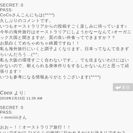
SECRET: 0
PASS:
CoCoさんこんにちは(*^^*)
久しぶりのコメントです。
いつもオーストラリアからの投稿すごく楽しみに待っています♪
今年の海外旅行はオーストラリアにしようかなーなんて♪オーガニ
ック大国と聞きますが、質の良い外食ってできますか？？
お肌白くてめちゃめちゃ綺麗ですね！！
私も海外旅行にいくと調子よくなります。日本ってなんて生きず
らいんだろう…(^^;
私も大阪の環境すごく合わないです。。でも住まないわけにはい
かないので、耐えられる身体作りをするしかないんだと思って頑
張ります！
いつも参考になる情報ありがとうございます(*^^*)
返信
Coco
より:
2019年2月23日 11:39 AM
SECRET: 0
PASS:
＞mmiiiiiさん
おお～！！オーストラリア旅行！！
いいですね(^-^)どちらの地域に行かれるかはお決まりですか？