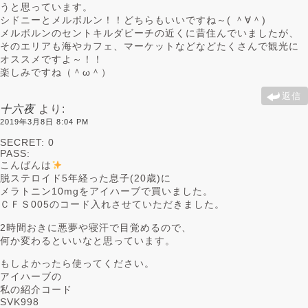
うと思っています。
シドニーとメルボルン！！どちらもいいですね～( ＾∀＾)
メルボルンのセントキルダビーチの近くに昔住んでいましたが、
そのエリアも海やカフェ、マーケットなどなどたくさんで観光に
オススメですよ～！！
楽しみですね（＾ω＾）
返信
十六夜
より:
2019年3月8日 8:04 PM
SECRET: 0
PASS:
こんばんは
脱ステロイド5年経った息子(20歳)に
メラトニン10mgをアイハーブで買いました。
ＣＦＳ005のコード入れさせていただきました。
2時間おきに悪夢や寝汗で目覚めるので、
何か変わるといいなと思っています。
もしよかったら使ってください。
アイハーブの
私の紹介コード
SVK998