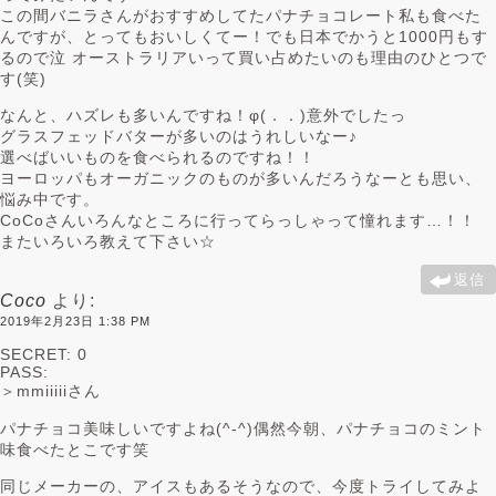
この間バニラさんがおすすめしてたパナチョコレート私も食べた
んですが、とってもおいしくてー！でも日本でかうと1000円もす
るので泣 オーストラリアいって買い占めたいのも理由のひとつで
す(笑)
なんと、ハズレも多いんですね！φ(．．)意外でしたっ
グラスフェッドバターが多いのはうれしいなー♪
選べばいいものを食べられるのですね！！
ヨーロッパもオーガニックのものが多いんだろうなーとも思い、
悩み中です。
CoCoさんいろんなところに行ってらっしゃって憧れます…！！
またいろいろ教えて下さい☆
返信
Coco
より:
2019年2月23日 1:38 PM
SECRET: 0
PASS:
＞mmiiiiiさん
パナチョコ美味しいですよね(^-^)偶然今朝、パナチョコのミント
味食べたとこです笑
同じメーカーの、アイスもあるそうなので、今度トライしてみよ