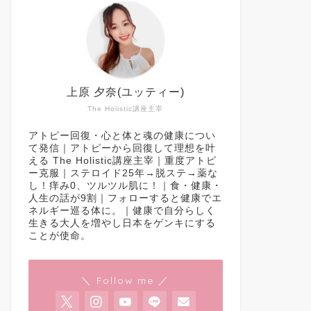
上原 夕奈(ユッティー)
The Holistic講座主宰
アトピー回復・心と体と魂の健康につい
て発信｜アトピーから回復して理想を叶
える The Holistic講座主宰｜重度アトピ
ー克服｜ステロイド25年→脱ステ→薬な
し！痒み0、ツルツル肌に！｜食・健康・
人生の話が9割｜フォローすると健康でエ
ネルギー巡る体に。｜健康で自分らしく
生きる大人を増やし日本をゲンキにする
ことが使命。
＼ Follow me ／