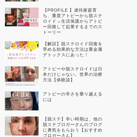
6
【PROFILE 】虐待家庭育
ち、重度アトピーから脱ステ
ロイド→生活保護からアトピ
ー回復して起業するまでのス
トーリー
7
【解説】脱ステロイド回復を
早める効果的な方法は重金属
デトックスにあった！
8
アトピーや脱ステロイドは日
本だけじゃない。世界の治療
方法【体験談】
9
アトピーの辛さを乗り越える
には
10
【脱ステ】辛い時期は、他の
脱ステブロガーさんのブログ
に勇気をもらおう【おすすめ
ブロガーさん】