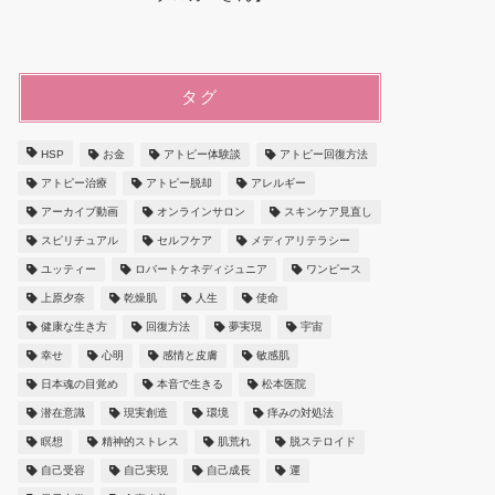
タグ
HSP
お金
アトピー体験談
アトピー回復方法
アトピー治療
アトピー脱却
アレルギー
アーカイブ動画
オンラインサロン
スキンケア見直し
スピリチュアル
セルフケア
メディアリテラシー
ユッティー
ロバートケネディジュニア
ワンピース
上原夕奈
乾燥肌
人生
使命
健康な生き方
回復方法
夢実現
宇宙
幸せ
心明
感情と皮膚
敏感肌
日本魂の目覚め
本音で生きる
松本医院
潜在意識
現実創造
環境
痒みの対処法
瞑想
精神的ストレス
肌荒れ
脱ステロイド
自己受容
自己実現
自己成長
運