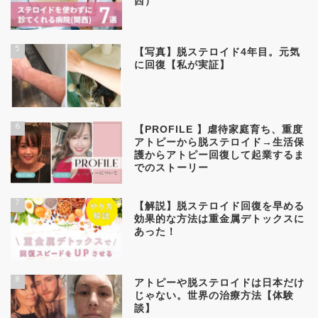
西）
5
【写真】脱ステロイド4年目。元気
に回復【私が実証】
6
【PROFILE 】虐待家庭育ち、重度
アトピーから脱ステロイド→生活保
護からアトピー回復して起業するま
でのストーリー
7
【解説】脱ステロイド回復を早める
効果的な方法は重金属デトックスに
あった！
8
アトピーや脱ステロイドは日本だけ
じゃない。世界の治療方法【体験
談】