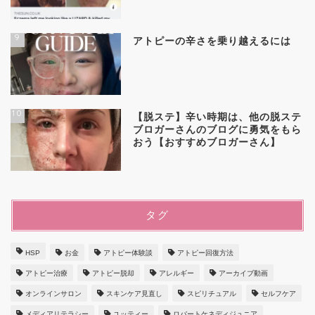
9
アトピーの辛さを乗り越えるには
10
【脱ステ】辛い時期は、他の脱ステ
ブロガーさんのブログに勇気をもら
おう【おすすめブロガーさん】
タグ
HSP
お金
アトピー体験談
アトピー回復方法
アトピー治療
アトピー脱却
アレルギー
アーカイブ動画
オンラインサロン
スキンケア見直し
スピリチュアル
セルフケア
メディアリテラシー
ユッティー
ロバートケネディジュニア