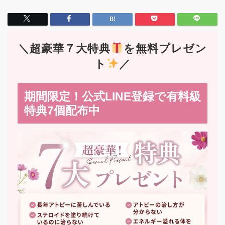
＼超豪華７大特典
を無料プレゼン
ト
／
期間限定！公式LINE登録で有料級
特典7個配布中