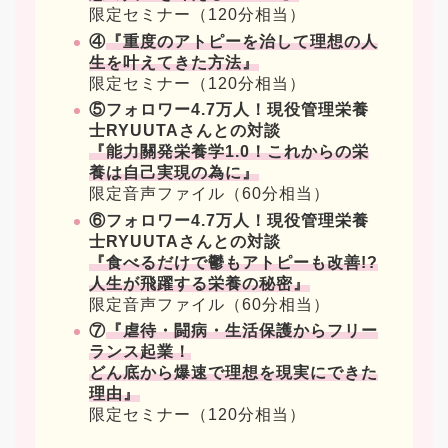
限定セミナー（120分相当）
④
『重度のアトピーを治して理想の人
生を叶えてきた方法』
限定セミナー（120分相当）
⑤フォロワー4.7万人！現役管理栄養
士RYUUTAさんとの対談
『能力關発栄養学1.0！これからの栄
養は自己実現の為に』
限定音声ファイル（60分相当）
⑥フォロワー4.7万人！現役管理栄養
士RYUUTAさんとの対談
『食べるだけで鬱もアトピーも改善!?
人生が飛躍する栄養の秘密』
限定音声ファイル（60分相当）
⑦
『虐待・闘病・生活保護からフリー
ランス起業！
どん底から爆速で理想を現実にできた
理由』
限定セミナー（120分相当）