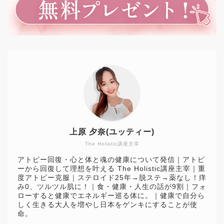
上原 夕奈(ユッティー)
The Holistic講座主宰
アトピー回復・心と体と魂の健康について発信｜アトピ
ーから回復して理想を叶える The Holistic講座主宰｜重
度アトピー克服｜ステロイド25年→脱ステ→薬なし！痒
み0、ツルツル肌に！｜食・健康・人生の話が9割｜フォ
ローすると健康でエネルギー巡る体に。｜健康で自分ら
しく生きる大人を増やし日本をゲンキにすることが使
命。