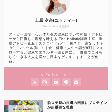
上原 夕奈(ユッティー)
The Holistic講座主宰
アトピー回復・心と体と魂の健康について発信｜アトピ
ーから回復して理想を叶える The Holistic講座主宰｜重
度アトピー克服｜ステロイド25年→脱ステ→薬なし！痒
み0、ツルツル肌に！｜食・健康・人生の話が9割｜フォ
ローすると健康でエネルギー巡る体に。｜健康で自分ら
しく生きる大人を増やし日本をゲンキにすることが使
命。
＼ Follow me ／
1
脱ステ時の皮膚の回復にプロテイン
が超重要な理由