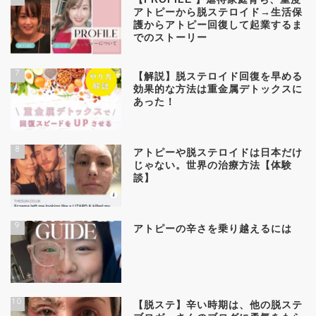
アトピーから脱ステロイド→生活保
護からアトピー回復して起業するま
でのストーリー
7
【解説】脱ステロイド回復を早める
効果的な方法は重金属デトックスに
あった！
8
アトピーや脱ステロイドは日本だけ
じゃない。世界の治療方法【体験
談】
9
アトピーの辛さを乗り越えるには
10
【脱ステ】辛い時期は、他の脱ステ