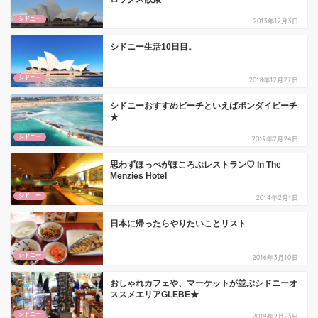
シドニー
2013年12月3日
シドニー生活10日目。
シドニー
2018年12月27日
シドニーおすすめビーチといえばボンダイビーチ
★
シドニー
2019年2月24日
思わずほっぺがほころぶレストラン♡ In The
Menzies Hotel
シドニー
2014年2月1日
日本に帰ったらやりたいことリスト
シドニー
2016年3月10日
おしゃれカフェや、マーケットが並ぶシドニーオ
ススメエリアGLEBE★
シドニー
2019年2月23日