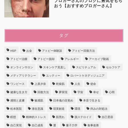
ブロガーさんのブログに勇気をもら
おう【おすすめブロガーさん】
タグ
HSP
お金
アトピー体験談
アトピー回復方法
アトピー治療
アトピー脱却
アレルギー
アーカイブ動画
オンラインサロン
スキンケア見直し
スピリチュアル
セルフケア
メディアリテラシー
ユッティー
ロバートケネディジュニア
ワンピース
上原夕奈
乾燥肌
人生
使命
健康な生き方
回復方法
夢実現
宇宙
幸せ
心明
感情と皮膚
敏感肌
日本魂の目覚め
本音で生きる
松本医院
潜在意識
現実創造
環境
痒みの対処法
瞑想
精神的ストレス
肌荒れ
脱ステロイド
自己受容
自己実現
自己成長
運
量子力学
食事改善