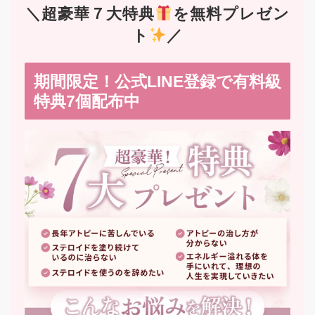
＼超豪華７大特典
を無料プレゼン
ト
／
期間限定！公式LINE登録で有料級
特典7個配布中