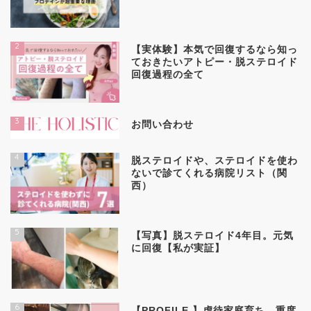
2
【実体験】本気で回復するなら知っ
ておきたいアトピー・脱ステロイド
回復過程の全て
3
お問い合わせ
4
脱ステロイドや、ステロイドを使わ
ないで診てくれる病院リスト（関
西）
5
【写真】脱ステロイド4年目。元気
に回復【私が実証】
6
【PROFILE 】虐待家庭育ち、重度