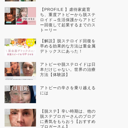
6
【PROFILE 】虐待家庭育
ち、重度アトピーから脱ステ
ロイド→生活保護からアトピ
ー回復して起業するまでのス
トーリー
7
【解説】脱ステロイド回復を
早める効果的な方法は重金属
デトックスにあった！
8
アトピーや脱ステロイドは日
本だけじゃない。世界の治療
方法【体験談】
9
アトピーの辛さを乗り越える
には
10
【脱ステ】辛い時期は、他の
脱ステブロガーさんのブログ
に勇気をもらおう【おすすめ
ブロガーさん】