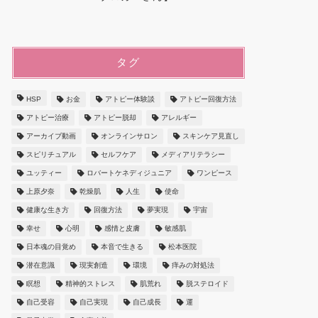
タグ
HSP
お金
アトピー体験談
アトピー回復方法
アトピー治療
アトピー脱却
アレルギー
アーカイブ動画
オンラインサロン
スキンケア見直し
スピリチュアル
セルフケア
メディアリテラシー
ユッティー
ロバートケネディジュニア
ワンピース
上原夕奈
乾燥肌
人生
使命
健康な生き方
回復方法
夢実現
宇宙
幸せ
心明
感情と皮膚
敏感肌
日本魂の目覚め
本音で生きる
松本医院
潜在意識
現実創造
環境
痒みの対処法
瞑想
精神的ストレス
肌荒れ
脱ステロイド
自己受容
自己実現
自己成長
運