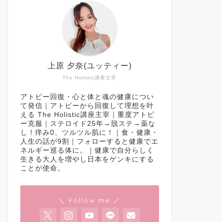
上原 夕奈(ユッティー)
The Holistic講座主宰
アトピー回復・心と体と魂の健康につい
て発信｜アトピーから回復して理想を叶
える The Holistic講座主宰｜重度アトピ
ー克服｜ステロイド25年→脱ステ→薬な
し！痒み0、ツルツル肌に！｜食・健康・
人生の話が9割｜フォローすると健康でエ
ネルギー巡る体に。｜健康で自分らしく
生きる大人を増やし日本をゲンキにする
ことが使命。
＼ Follow me ／