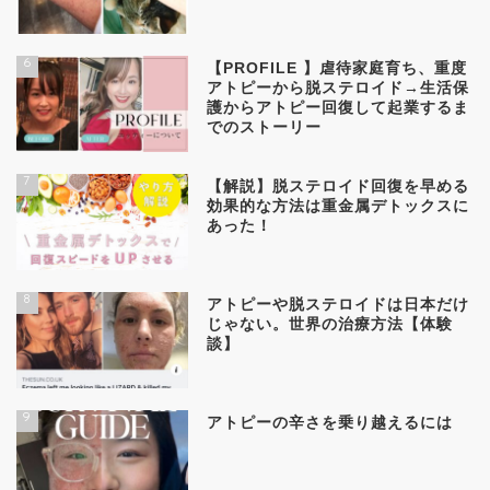
6
【PROFILE 】虐待家庭育ち、重度
アトピーから脱ステロイド→生活保
護からアトピー回復して起業するま
でのストーリー
7
【解説】脱ステロイド回復を早める
効果的な方法は重金属デトックスに
あった！
8
アトピーや脱ステロイドは日本だけ
じゃない。世界の治療方法【体験
談】
9
アトピーの辛さを乗り越えるには