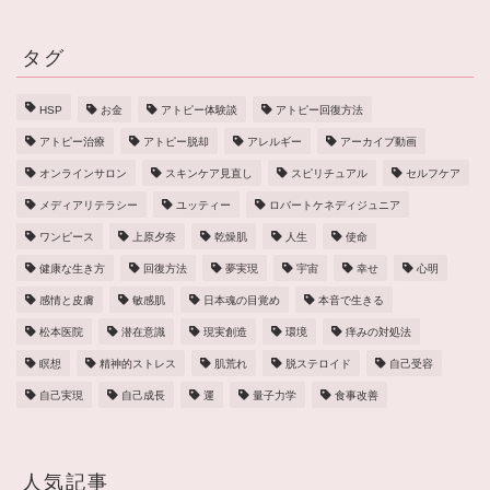
タグ
HSP
お金
アトピー体験談
アトピー回復方法
アトピー治療
アトピー脱却
アレルギー
アーカイブ動画
オンラインサロン
スキンケア見直し
スピリチュアル
セルフケア
メディアリテラシー
ユッティー
ロバートケネディジュニア
ワンピース
上原夕奈
乾燥肌
人生
使命
健康な生き方
回復方法
夢実現
宇宙
幸せ
心明
感情と皮膚
敏感肌
日本魂の目覚め
本音で生きる
松本医院
潜在意識
現実創造
環境
痒みの対処法
瞑想
精神的ストレス
肌荒れ
脱ステロイド
自己受容
自己実現
自己成長
運
量子力学
食事改善
人気記事