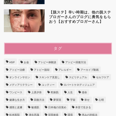
10
【脱ステ】辛い時期は、他の脱ステ
ブロガーさんのブログに勇気をもら
おう【おすすめブロガーさん】
タグ
HSP
お金
アトピー体験談
アトピー回復方法
アトピー治療
アトピー脱却
アレルギー
アーカイブ動画
オンラインサロン
スキンケア見直し
スピリチュアル
セルフケア
メディアリテラシー
ユッティー
ロバートケネディジュニア
ワンピース
上原夕奈
乾燥肌
人生
使命
健康な生き方
回復方法
夢実現
宇宙
幸せ
心明
感情と皮膚
敏感肌
日本魂の目覚め
本音で生きる
松本医院
潜在意識
現実創造
環境
痒みの対処法