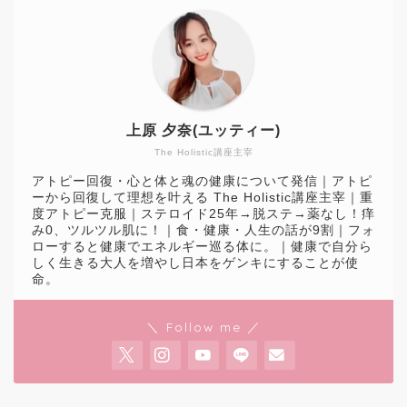
上原 夕奈(ユッティー)
The Holistic講座主宰
アトピー回復・心と体と魂の健康について発信｜アトピ
ーから回復して理想を叶える The Holistic講座主宰｜重
度アトピー克服｜ステロイド25年→脱ステ→薬なし！痒
み0、ツルツル肌に！｜食・健康・人生の話が9割｜フォ
ローすると健康でエネルギー巡る体に。｜健康で自分ら
しく生きる大人を増やし日本をゲンキにすることが使
命。
＼ Follow me ／