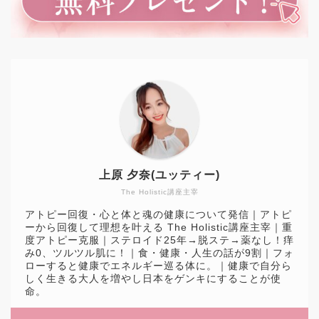
上原 夕奈(ユッティー)
The Holistic講座主宰
アトピー回復・心と体と魂の健康について発信｜アトピ
ーから回復して理想を叶える The Holistic講座主宰｜重
度アトピー克服｜ステロイド25年→脱ステ→薬なし！痒
み0、ツルツル肌に！｜食・健康・人生の話が9割｜フォ
ローすると健康でエネルギー巡る体に。｜健康で自分ら
しく生きる大人を増やし日本をゲンキにすることが使
命。