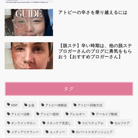
9
アトピーの辛さを乗り越えるには
10
【脱ステ】辛い時期は、他の脱ステ
ブロガーさんのブログに勇気をもら
おう【おすすめブロガーさん】
タグ
HSP
お金
アトピー体験談
アトピー回復方法
アトピー治療
アトピー脱却
アレルギー
アーカイブ動画
オンラインサロン
スキンケア見直し
スピリチュアル
セルフケア
メディアリテラシー
ユッティー
ロバートケネディジュニア