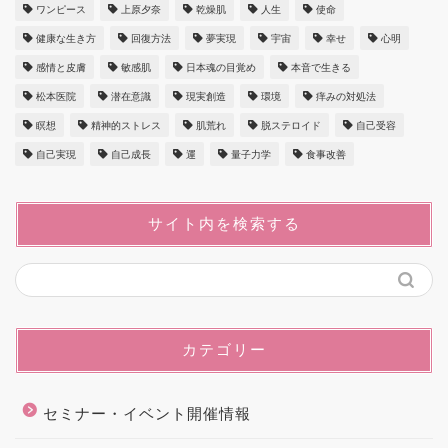
ワンピース
上原夕奈
乾燥肌
人生
使命
健康な生き方
回復方法
夢実現
宇宙
幸せ
心明
感情と皮膚
敏感肌
日本魂の目覚め
本音で生きる
松本医院
潜在意識
現実創造
環境
痒みの対処法
瞑想
精神的ストレス
肌荒れ
脱ステロイド
自己受容
自己実現
自己成長
運
量子力学
食事改善
サイト内を検索する
カテゴリー
セミナー・イベント開催情報