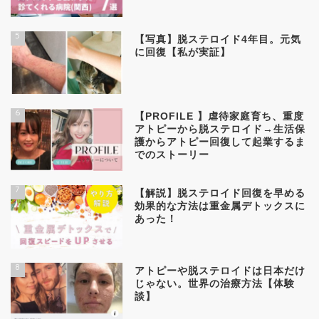
5
【写真】脱ステロイド4年目。元気
に回復【私が実証】
6
【PROFILE 】虐待家庭育ち、重度
アトピーから脱ステロイド→生活保
護からアトピー回復して起業するま
でのストーリー
7
【解説】脱ステロイド回復を早める
効果的な方法は重金属デトックスに
あった！
8
アトピーや脱ステロイドは日本だけ
じゃない。世界の治療方法【体験
談】