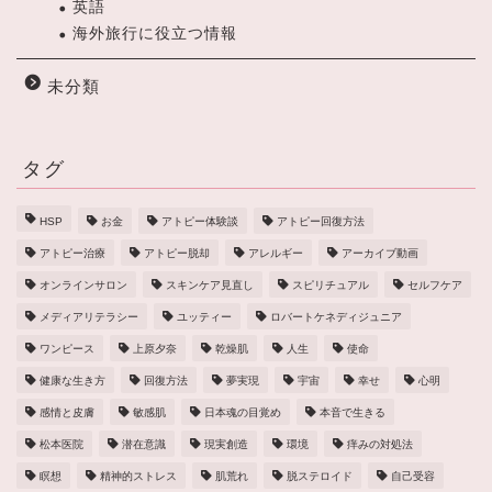
英語
海外旅行に役立つ情報
未分類
タグ
HSP
お金
アトピー体験談
アトピー回復方法
アトピー治療
アトピー脱却
アレルギー
アーカイブ動画
オンラインサロン
スキンケア見直し
スピリチュアル
セルフケア
メディアリテラシー
ユッティー
ロバートケネディジュニア
ワンピース
上原夕奈
乾燥肌
人生
使命
健康な生き方
回復方法
夢実現
宇宙
幸せ
心明
感情と皮膚
敏感肌
日本魂の目覚め
本音で生きる
松本医院
潜在意識
現実創造
環境
痒みの対処法
瞑想
精神的ストレス
肌荒れ
脱ステロイド
自己受容