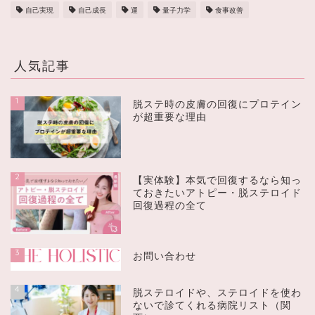
自己実現
自己成長
運
量子力学
食事改善
人気記事
1
脱ステ時の皮膚の回復にプロテイン
が超重要な理由
2
【実体験】本気で回復するなら知っ
ておきたいアトピー・脱ステロイド
回復過程の全て
3
お問い合わせ
4
脱ステロイドや、ステロイドを使わ
ないで診てくれる病院リスト（関