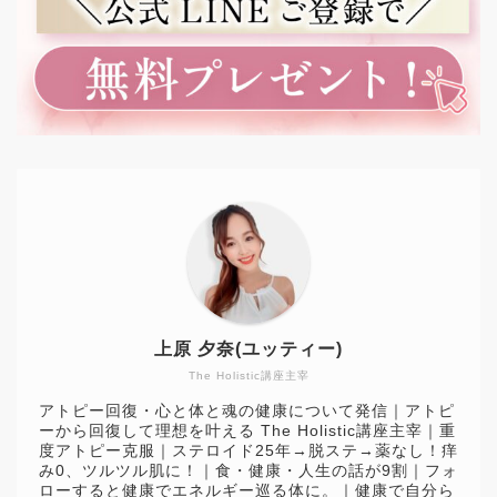
上原 夕奈(ユッティー)
The Holistic講座主宰
アトピー回復・心と体と魂の健康について発信｜アトピ
ーから回復して理想を叶える The Holistic講座主宰｜重
度アトピー克服｜ステロイド25年→脱ステ→薬なし！痒
み0、ツルツル肌に！｜食・健康・人生の話が9割｜フォ
ローすると健康でエネルギー巡る体に。｜健康で自分ら