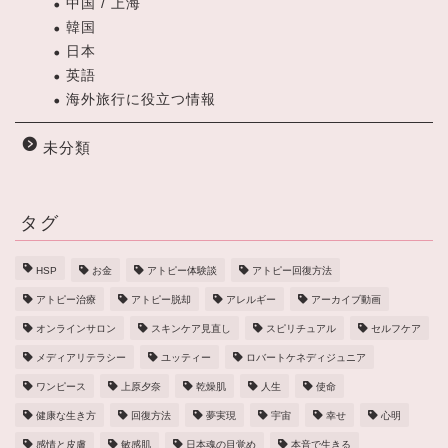
中国 / 上海
韓国
日本
英語
海外旅行に役立つ情報
未分類
タグ
HSP
お金
アトピー体験談
アトピー回復方法
アトピー治療
アトピー脱却
アレルギー
アーカイブ動画
オンラインサロン
スキンケア見直し
スピリチュアル
セルフケア
メディアリテラシー
ユッティー
ロバートケネディジュニア
ワンピース
上原夕奈
乾燥肌
人生
使命
健康な生き方
回復方法
夢実現
宇宙
幸せ
心明
感情と皮膚
敏感肌
日本魂の目覚め
本音で生きる