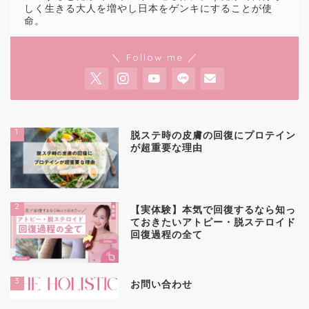
しく生きる大人を増やし日本をゲンキにすることが使
命。
＼ Follow me ／
1
脱ステ時の皮膚の回復にプロテイン
が超重要な理由
2
【実体験】本気で回復するなら知っ
ておきたいアトピー・脱ステロイド
回復過程の全て
3
お問い合わせ