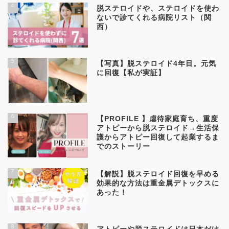
4
脱ステロイドや、ステロイドを使わ
ないで診てくれる病院リスト（関
西）
5
【写真】脱ステロイド4年目。元気
に回復【私が実証】
6
【PROFILE 】虐待家庭育ち、重度
アトピーから脱ステロイド→生活保
護からアトピー回復して起業するま
でのストーリー
7
【解説】脱ステロイド回復を早める
効果的な方法は重金属デトックスに
あった！
8