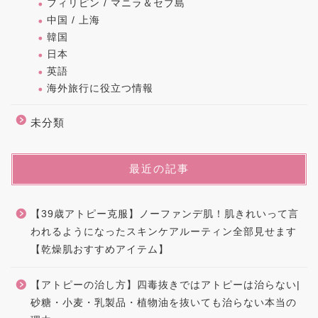
フィリピン / マニラ＆セブ島
中国 / 上海
韓国
日本
英語
海外旅行に役立つ情報
未分類
最近の記事
【39歳アトピー克服】ノーファンデ肌！肌きれいって言
われるようになったスキンケアルーティン全部見せます
【乾燥肌おすすめアイテム】
【アトピーの治し方】四毒抜きではアトピーは治らない|
砂糖・小麦・乳製品・植物油を抜いても治らない本当の