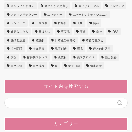
オンラインサロン
スキンケア見直し
スピリチュアル
セルフケア
メディアリテラシー
ユッティー
ロバートケネディジュニア
ワンピース
上原夕奈
乾燥肌
人生
使命
健康な生き方
回復方法
夢実現
宇宙
幸せ
心明
感情と皮膚
敏感肌
日本魂の目覚め
本音で生きる
松本医院
潜在意識
現実創造
環境
痒みの対処法
瞑想
精神的ストレス
肌荒れ
脱ステロイド
自己受容
自己実現
自己成長
運
量子力学
食事改善
サイト内を検索する
カテゴリー