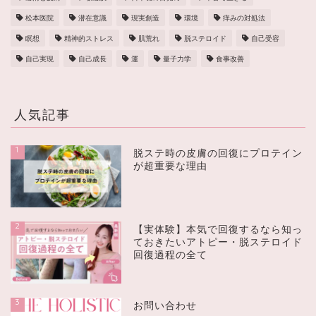
松本医院
潜在意識
現実創造
環境
痒みの対処法
瞑想
精神的ストレス
肌荒れ
脱ステロイド
自己受容
自己実現
自己成長
運
量子力学
食事改善
人気記事
1
脱ステ時の皮膚の回復にプロテイン
が超重要な理由
2
【実体験】本気で回復するなら知っ
ておきたいアトピー・脱ステロイド
回復過程の全て
3
お問い合わせ