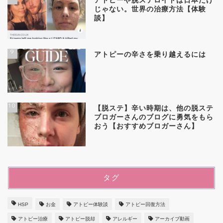
アトピーや脱ステロイドは日本だけ
じゃない。世界の治療方法【体験
談】
9
アトピーの辛さを乗り越えるには
10
【脱ステ】辛い時期は、他の脱ステ
ブロガーさんのブログに勇気をもら
おう【おすすめブロガーさん】
タグ
HSP
お金
アトピー体験談
アトピー回復方法
アトピー治療
アトピー脱却
アレルギー
アーカイブ動画