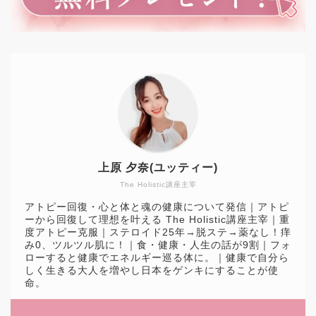
上原 夕奈(ユッティー)
The Holistic講座主宰
アトピー回復・心と体と魂の健康について発信｜アトピ
ーから回復して理想を叶える The Holistic講座主宰｜重
度アトピー克服｜ステロイド25年→脱ステ→薬なし！痒
み0、ツルツル肌に！｜食・健康・人生の話が9割｜フォ
ローすると健康でエネルギー巡る体に。｜健康で自分ら
しく生きる大人を増やし日本をゲンキにすることが使
命。