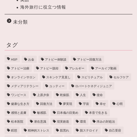
海外旅行に役立つ情報
未分類
タグ
HSP
お金
アトピー体験談
アトピー回復方法
アトピー治療
アトピー脱却
アレルギー
アーカイブ動画
オンラインサロン
スキンケア見直し
スピリチュアル
セルフケア
メディアリテラシー
ユッティー
ロバートケネディジュニア
ワンピース
上原夕奈
乾燥肌
人生
使命
健康な生き方
回復方法
夢実現
宇宙
幸せ
心明
感情と皮膚
敏感肌
日本魂の目覚め
本音で生きる
松本医院
潜在意識
現実創造
環境
痒みの対処法
瞑想
精神的ストレス
肌荒れ
脱ステロイド
自己受容