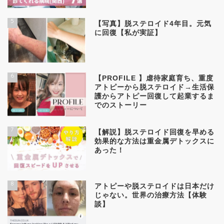
5
【写真】脱ステロイド4年目。元気
に回復【私が実証】
6
【PROFILE 】虐待家庭育ち、重度
アトピーから脱ステロイド→生活保
護からアトピー回復して起業するま
でのストーリー
7
【解説】脱ステロイド回復を早める
効果的な方法は重金属デトックスに
あった！
8
アトピーや脱ステロイドは日本だけ
じゃない。世界の治療方法【体験
談】