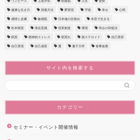
ワンピース
上原夕奈
乾燥肌
人生
使命
健康な生き方
回復方法
夢実現
宇宙
幸せ
心明
感情と皮膚
敏感肌
日本魂の目覚め
本音で生きる
松本医院
潜在意識
現実創造
環境
痒みの対処法
瞑想
精神的ストレス
肌荒れ
脱ステロイド
自己受容
自己実現
自己成長
運
量子力学
食事改善
サイト内を検索する
カテゴリー
セミナー・イベント開催情報