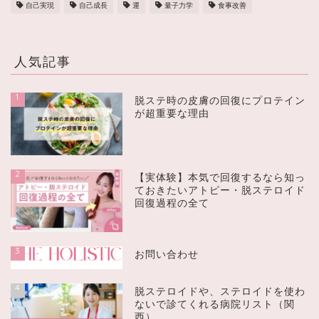
自己実現
自己成長
運
量子力学
食事改善
人気記事
1
脱ステ時の皮膚の回復にプロテイン
が超重要な理由
2
【実体験】本気で回復するなら知っ
ておきたいアトピー・脱ステロイド
回復過程の全て
3
お問い合わせ
4
脱ステロイドや、ステロイドを使わ
ないで診てくれる病院リスト（関
西）