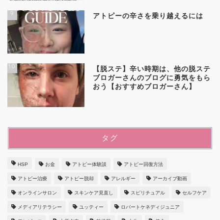
9
アトピーの辛さを乗り越えるには
10
【脱ステ】辛い時期は、他の脱ステ
ブロガーさんのブログに勇気をもら
おう【おすすめブロガーさん】
タグ
HSP
お金
アトピー体験談
アトピー回復方法
アトピー治療
アトピー脱却
アレルギー
アーカイブ動画
オンラインサロン
スキンケア見直し
スピリチュアル
セルフケア
メディアリテラシー
ユッティー
ロバートケネディジュニア