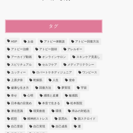
タグ
HSP
お金
アトピー体験談
アトピー回復方法
アトピー治療
アトピー脱却
アレルギー
アーカイブ動画
オンラインサロン
スキンケア見直し
スピリチュアル
セルフケア
メディアリテラシー
ユッティー
ロバートケネディジュニア
ワンピース
上原夕奈
乾燥肌
人生
使命
健康な生き方
回復方法
夢実現
宇宙
幸せ
心明
感情と皮膚
敏感肌
日本魂の目覚め
本音で生きる
松本医院
潜在意識
現実創造
環境
痒みの対処法
瞑想
精神的ストレス
肌荒れ
脱ステロイド
自己受容
自己実現
自己成長
運