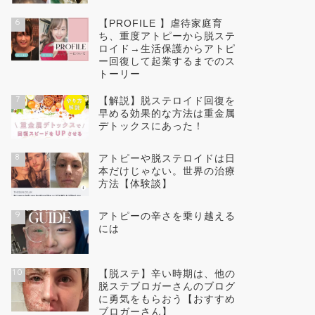
6
【PROFILE 】虐待家庭育
ち、重度アトピーから脱ステ
ロイド→生活保護からアトピ
ー回復して起業するまでのス
トーリー
7
【解説】脱ステロイド回復を
早める効果的な方法は重金属
デトックスにあった！
8
アトピーや脱ステロイドは日
本だけじゃない。世界の治療
方法【体験談】
9
アトピーの辛さを乗り越える
には
10
【脱ステ】辛い時期は、他の
脱ステブロガーさんのブログ
に勇気をもらおう【おすすめ
ブロガーさん】