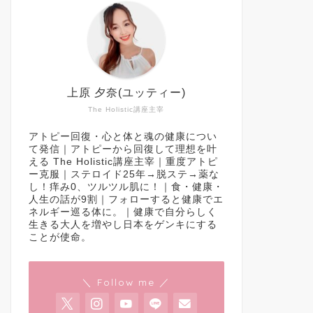
上原 夕奈(ユッティー)
The Holistic講座主宰
アトピー回復・心と体と魂の健康につい
て発信｜アトピーから回復して理想を叶
える The Holistic講座主宰｜重度アトピ
ー克服｜ステロイド25年→脱ステ→薬な
し！痒み0、ツルツル肌に！｜食・健康・
人生の話が9割｜フォローすると健康でエ
ネルギー巡る体に。｜健康で自分らしく
生きる大人を増やし日本をゲンキにする
ことが使命。
＼ Follow me ／