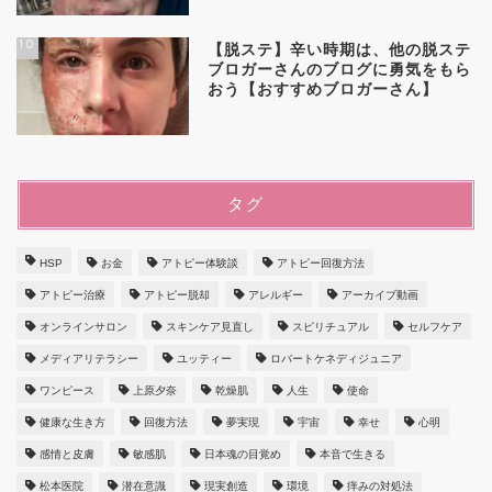
10
【脱ステ】辛い時期は、他の脱ステ
ブロガーさんのブログに勇気をもら
おう【おすすめブロガーさん】
タグ
HSP
お金
アトピー体験談
アトピー回復方法
アトピー治療
アトピー脱却
アレルギー
アーカイブ動画
オンラインサロン
スキンケア見直し
スピリチュアル
セルフケア
メディアリテラシー
ユッティー
ロバートケネディジュニア
ワンピース
上原夕奈
乾燥肌
人生
使命
健康な生き方
回復方法
夢実現
宇宙
幸せ
心明
感情と皮膚
敏感肌
日本魂の目覚め
本音で生きる
松本医院
潜在意識
現実創造
環境
痒みの対処法