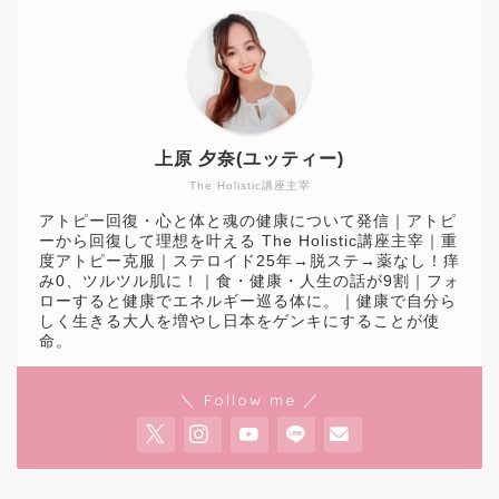
上原 夕奈(ユッティー)
The Holistic講座主宰
アトピー回復・心と体と魂の健康について発信｜アトピ
ーから回復して理想を叶える The Holistic講座主宰｜重
度アトピー克服｜ステロイド25年→脱ステ→薬なし！痒
み0、ツルツル肌に！｜食・健康・人生の話が9割｜フォ
ローすると健康でエネルギー巡る体に。｜健康で自分ら
しく生きる大人を増やし日本をゲンキにすることが使
命。
＼ Follow me ／