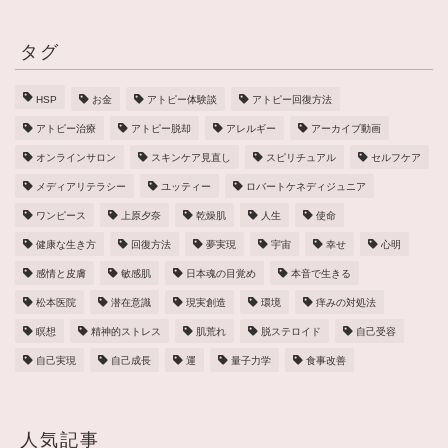
タグ
HSP
お金
アトピー体験談
アトピー回復方法
アトピー治療
アトピー脱却
アレルギー
アーカイブ動画
オンラインサロン
スキンケア見直し
スピリチュアル
セルフケア
メディアリテラシー
ユッティー
ロバートケネディジュニア
ワンピース
上原夕奈
乾燥肌
人生
使命
健康な生き方
回復方法
夢実現
宇宙
幸せ
心明
感情と皮膚
敏感肌
日本魂の目覚め
本音で生きる
松本医院
潜在意識
現実創造
環境
痒みの対処法
瞑想
精神的ストレス
肌荒れ
脱ステロイド
自己受容
自己実現
自己成長
運
量子力学
食事改善
人気記事