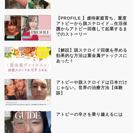
6
【PROFILE 】虐待家庭育ち、重度
アトピーから脱ステロイド→生活保
護からアトピー回復して起業するま
でのストーリー
7
【解説】脱ステロイド回復を早める
効果的な方法は重金属デトックスに
あった！
8
アトピーや脱ステロイドは日本だけ
じゃない。世界の治療方法【体験
談】
9
アトピーの辛さを乗り越えるには