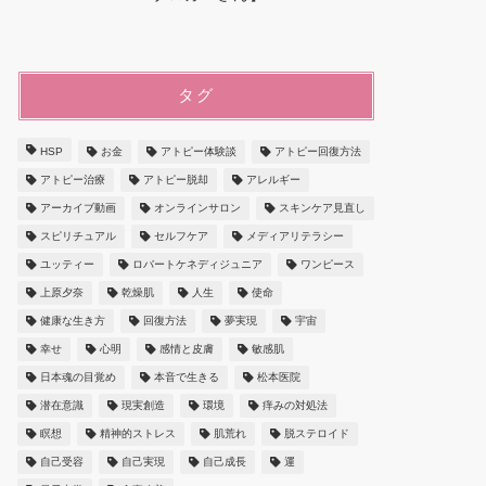
タグ
HSP
お金
アトピー体験談
アトピー回復方法
アトピー治療
アトピー脱却
アレルギー
アーカイブ動画
オンラインサロン
スキンケア見直し
スピリチュアル
セルフケア
メディアリテラシー
ユッティー
ロバートケネディジュニア
ワンピース
上原夕奈
乾燥肌
人生
使命
健康な生き方
回復方法
夢実現
宇宙
幸せ
心明
感情と皮膚
敏感肌
日本魂の目覚め
本音で生きる
松本医院
潜在意識
現実創造
環境
痒みの対処法
瞑想
精神的ストレス
肌荒れ
脱ステロイド
自己受容
自己実現
自己成長
運