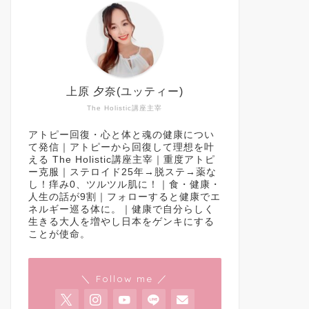
上原 夕奈(ユッティー)
The Holistic講座主宰
アトピー回復・心と体と魂の健康につい
て発信｜アトピーから回復して理想を叶
える The Holistic講座主宰｜重度アトピ
ー克服｜ステロイド25年→脱ステ→薬な
し！痒み0、ツルツル肌に！｜食・健康・
人生の話が9割｜フォローすると健康でエ
ネルギー巡る体に。｜健康で自分らしく
生きる大人を増やし日本をゲンキにする
ことが使命。
＼ Follow me ／