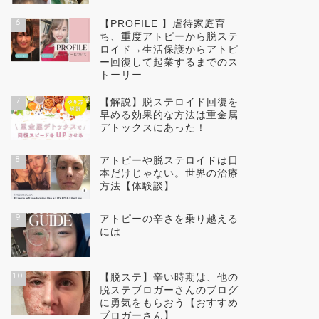
6
【PROFILE 】虐待家庭育
ち、重度アトピーから脱ステ
ロイド→生活保護からアトピ
ー回復して起業するまでのス
トーリー
7
【解説】脱ステロイド回復を
早める効果的な方法は重金属
デトックスにあった！
8
アトピーや脱ステロイドは日
本だけじゃない。世界の治療
方法【体験談】
9
アトピーの辛さを乗り越える
には
10
【脱ステ】辛い時期は、他の
脱ステブロガーさんのブログ
に勇気をもらおう【おすすめ
ブロガーさん】