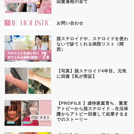
回復過程の全て
3
お問い合わせ
4
脱ステロイドや、ステロイドを使わ
ないで診てくれる病院リスト（関
西）
5
【写真】脱ステロイド4年目。元気
に回復【私が実証】
6
【PROFILE 】虐待家庭育ち、重度
アトピーから脱ステロイド→生活保
護からアトピー回復して起業するま
でのストーリー
7