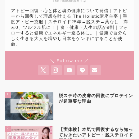
The Holistic講座主宰
アトピー回復・心と体と魂の健康について発信｜アトピ
ーから回復して理想を叶える The Holistic講座主宰｜重
度アトピー克服｜ステロイド25年→脱ステ→薬なし！痒
み0、ツルツル肌に！｜食・健康・人生の話が9割｜フォ
ローすると健康でエネルギー巡る体に。｜健康で自分ら
しく生きる大人を増やし日本をゲンキにすることが使
命。
＼ Follow me ／
1
脱ステ時の皮膚の回復にプロテイン
が超重要な理由
2
【実体験】本気で回復するなら知っ
ておきたいアトピー・脱ステロイド