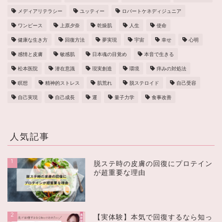
メディアリテラシー
ユッティー
ロバートケネディジュニア
ワンピース
上原夕奈
乾燥肌
人生
使命
健康な生き方
回復方法
夢実現
宇宙
幸せ
心明
感情と皮膚
敏感肌
日本魂の目覚め
本音で生きる
松本医院
潜在意識
現実創造
環境
痒みの対処法
瞑想
精神的ストレス
肌荒れ
脱ステロイド
自己受容
自己実現
自己成長
運
量子力学
食事改善
人気記事
1
脱ステ時の皮膚の回復にプロテイン
が超重要な理由
2
【実体験】本気で回復するなら知っ