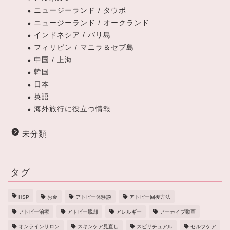
ニュージーランド / タウポ
ニュージーランド / オークランド
インドネシア / バリ島
フィリピン / マニラ＆セブ島
中国 / 上海
韓国
日本
英語
海外旅行に役立つ情報
未分類
タグ
HSP
お金
アトピー体験談
アトピー回復方法
アトピー治療
アトピー脱却
アレルギー
アーカイブ動画
オンラインサロン
スキンケア見直し
スピリチュアル
セルフケア