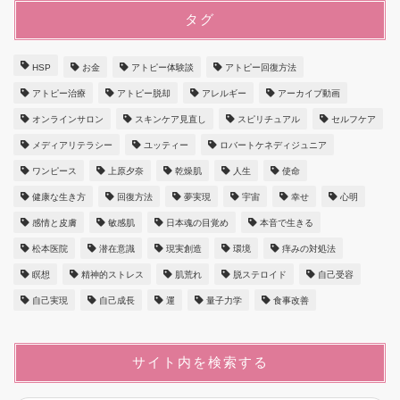
タグ
HSP
お金
アトピー体験談
アトピー回復方法
アトピー治療
アトピー脱却
アレルギー
アーカイブ動画
オンラインサロン
スキンケア見直し
スピリチュアル
セルフケア
メディアリテラシー
ユッティー
ロバートケネディジュニア
ワンピース
上原夕奈
乾燥肌
人生
使命
健康な生き方
回復方法
夢実現
宇宙
幸せ
心明
感情と皮膚
敏感肌
日本魂の目覚め
本音で生きる
松本医院
潜在意識
現実創造
環境
痒みの対処法
瞑想
精神的ストレス
肌荒れ
脱ステロイド
自己受容
自己実現
自己成長
運
量子力学
食事改善
サイト内を検索する