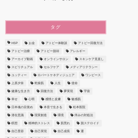
タグ
HSP
お金
アトピー体験談
アトピー回復方法
アトピー治療
アトピー脱却
アレルギー
アーカイブ動画
オンラインサロン
スキンケア見直し
スピリチュアル
セルフケア
メディアリテラシー
ユッティー
ロバートケネディジュニア
ワンピース
上原夕奈
乾燥肌
人生
使命
健康な生き方
回復方法
夢実現
宇宙
幸せ
心明
感情と皮膚
敏感肌
日本魂の目覚め
本音で生きる
松本医院
潜在意識
現実創造
環境
痒みの対処法
瞑想
精神的ストレス
肌荒れ
脱ステロイド
自己受容
自己実現
自己成長
運