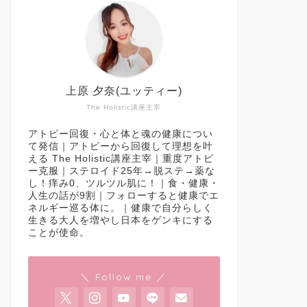
上原 夕奈(ユッティー)
The Holistic講座主宰
アトピー回復・心と体と魂の健康につい
て発信｜アトピーから回復して理想を叶
える The Holistic講座主宰｜重度アトピ
ー克服｜ステロイド25年→脱ステ→薬な
し！痒み0、ツルツル肌に！｜食・健康・
人生の話が9割｜フォローすると健康でエ
ネルギー巡る体に。｜健康で自分らしく
生きる大人を増やし日本をゲンキにする
ことが使命。
＼ Follow me ／