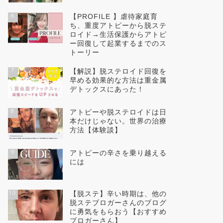
6
【PROFILE 】虐待家庭育
ち、重度アトピーから脱ステ
ロイド→生活保護からアトピ
ー回復して起業するまでのス
トーリー
7
【解説】脱ステロイド回復を
早める効果的な方法は重金属
デトックスにあった！
8
アトピーや脱ステロイドは日
本だけじゃない。世界の治療
方法【体験談】
9
アトピーの辛さを乗り越える
には
10
【脱ステ】辛い時期は、他の
脱ステブロガーさんのブログ
に勇気をもらおう【おすすめ
ブロガーさん】