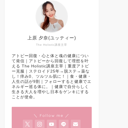
上原 夕奈(ユッティー)
The Holistic講座主宰
アトピー回復・心と体と魂の健康につい
て発信｜アトピーから回復して理想を叶
える The Holistic講座主宰｜重度アトピ
ー克服｜ステロイド25年→脱ステ→薬な
し！痒み0、ツルツル肌に！｜食・健康・
人生の話が9割｜フォローすると健康でエ
ネルギー巡る体に。｜健康で自分らしく
生きる大人を増やし日本をゲンキにする
ことが使命。
＼ Follow me ／