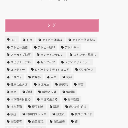
タグ
HSP
お金
アトピー体験談
アトピー回復方法
アトピー治療
アトピー脱却
アレルギー
アーカイブ動画
オンラインサロン
スキンケア見直し
スピリチュアル
セルフケア
メディアリテラシー
ユッティー
ロバートケネディジュニア
ワンピース
上原夕奈
乾燥肌
人生
使命
健康な生き方
回復方法
夢実現
宇宙
幸せ
心明
感情と皮膚
敏感肌
日本魂の目覚め
本音で生きる
松本医院
潜在意識
現実創造
環境
痒みの対処法
瞑想
精神的ストレス
肌荒れ
脱ステロイド
自己受容
自己実現
自己成長
運