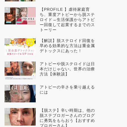
6
【PROFILE 】虐待家庭育
ち、重度アトピーから脱ステ
ロイド→生活保護からアトピ
ー回復して起業するまでのス
トーリー
7
【解説】脱ステロイド回復を
早める効果的な方法は重金属
デトックスにあった！
8
アトピーや脱ステロイドは日
本だけじゃない。世界の治療
方法【体験談】
9
アトピーの辛さを乗り越える
には
10
【脱ステ】辛い時期は、他の
脱ステブロガーさんのブログ
に勇気をもらおう【おすすめ
ブロガーさん】