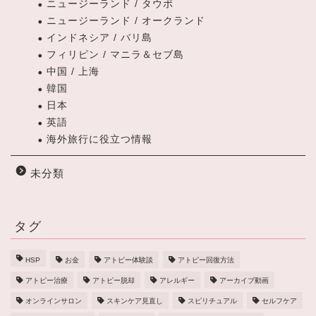
ニュージーランド / タウポ
ニュージーランド / オークランド
インドネシア / バリ島
フィリピン / マニラ＆セブ島
中国 / 上海
韓国
日本
英語
海外旅行に役立つ情報
未分類
タグ
HSP
お金
アトピー体験談
アトピー回復方法
アトピー治療
アトピー脱却
アレルギー
アーカイブ動画
オンラインサロン
スキンケア見直し
スピリチュアル
セルフケア