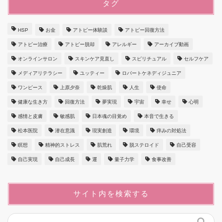
タグ
HSP
お金
アトピー体験談
アトピー回復方法
アトピー治療
アトピー脱却
アレルギー
アーカイブ動画
オンラインサロン
スキンケア見直し
スピリチュアル
セルフケア
メディアリテラシー
ユッティー
ロバートケネディジュニア
ワンピース
上原夕奈
乾燥肌
人生
使命
健康な生き方
回復方法
夢実現
宇宙
幸せ
心明
感情と皮膚
敏感肌
日本魂の目覚め
本音で生きる
松本医院
潜在意識
現実創造
環境
痒みの対処法
瞑想
精神的ストレス
肌荒れ
脱ステロイド
自己受容
自己実現
自己成長
運
量子力学
食事改善
サイト内を検索する