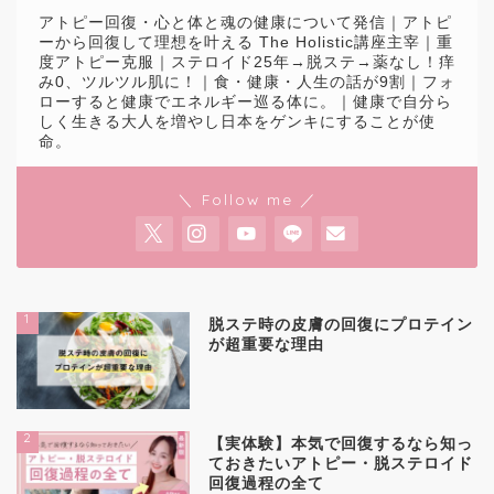
アトピー回復・心と体と魂の健康について発信｜アトピ
ーから回復して理想を叶える The Holistic講座主宰｜重
度アトピー克服｜ステロイド25年→脱ステ→薬なし！痒
み0、ツルツル肌に！｜食・健康・人生の話が9割｜フォ
ローすると健康でエネルギー巡る体に。｜健康で自分ら
しく生きる大人を増やし日本をゲンキにすることが使
命。
＼ Follow me ／
1
脱ステ時の皮膚の回復にプロテイン
が超重要な理由
2
【実体験】本気で回復するなら知っ
ておきたいアトピー・脱ステロイド
回復過程の全て