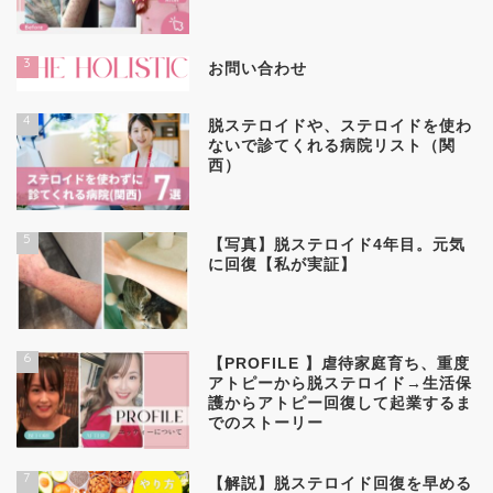
3
お問い合わせ
4
脱ステロイドや、ステロイドを使わ
ないで診てくれる病院リスト（関
西）
5
【写真】脱ステロイド4年目。元気
に回復【私が実証】
6
【PROFILE 】虐待家庭育ち、重度
アトピーから脱ステロイド→生活保
護からアトピー回復して起業するま
でのストーリー
7
【解説】脱ステロイド回復を早める