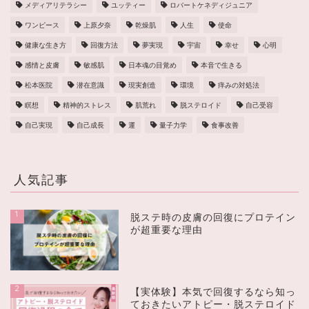
メディアリテラシー
ユッティー
ロバートケネディジュニア
ワンピース
上原夕奈
乾燥肌
人生
使命
健康な生き方
回復方法
夢実現
宇宙
幸せ
心明
感情と皮膚
敏感肌
日本魂の目覚め
本音で生きる
松本医院
潜在意識
現実創造
環境
痒みの対処法
瞑想
精神的ストレス
肌荒れ
脱ステロイド
自己受容
自己実現
自己成長
運
量子力学
食事改善
人気記事
1
脱ステ時の皮膚の回復にプロテイン
が超重要な理由
2
【実体験】本気で回復するなら知っ
ておきたいアトピー・脱ステロイド