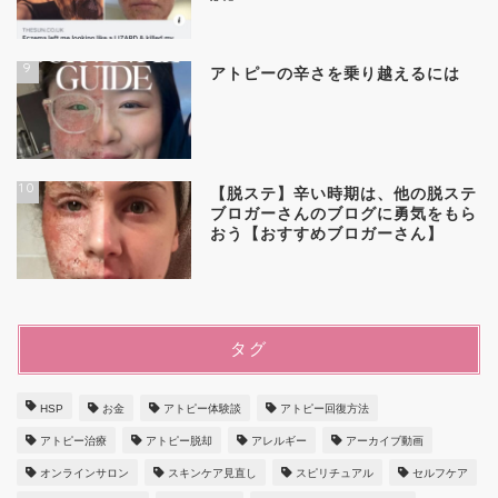
9
アトピーの辛さを乗り越えるには
10
【脱ステ】辛い時期は、他の脱ステ
ブロガーさんのブログに勇気をもら
おう【おすすめブロガーさん】
タグ
HSP
お金
アトピー体験談
アトピー回復方法
アトピー治療
アトピー脱却
アレルギー
アーカイブ動画
オンラインサロン
スキンケア見直し
スピリチュアル
セルフケア