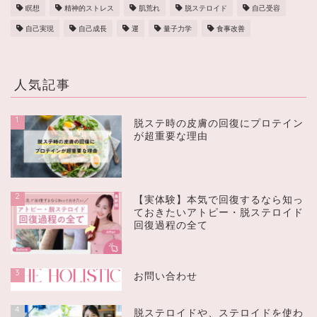
瞑想
精神的ストレス
肌荒れ
脱ステロイド
自己受容
自己実現
自己成長
運
量子力学
食事改善
人気記事
1
脱ステ時の皮膚の回復にプロテイン
が超重要な理由
2
【実体験】本気で回復するなら知っ
ておきたいアトピー・脱ステロイド
回復過程の全て
3
お問い合わせ
4
脱ステロイドや、ステロイドを使わ