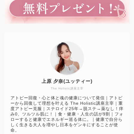
上原 夕奈(ユッティー)
The Holistic講座主宰
アトピー回復・心と体と魂の健康について発信｜アトピ
ーから回復して理想を叶える The Holistic講座主宰｜重
度アトピー克服｜ステロイド25年→脱ステ→薬なし！痒
み0、ツルツル肌に！｜食・健康・人生の話が9割｜フォ
ローすると健康でエネルギー巡る体に。｜健康で自分ら
しく生きる大人を増やし日本をゲンキにすることが使
命。