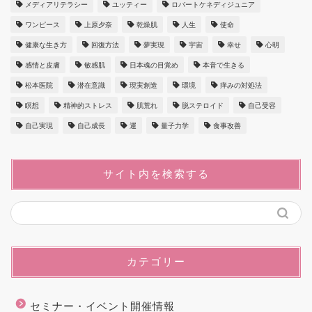
メディアリテラシー
ユッティー
ロバートケネディジュニア
ワンピース
上原夕奈
乾燥肌
人生
使命
健康な生き方
回復方法
夢実現
宇宙
幸せ
心明
感情と皮膚
敏感肌
日本魂の目覚め
本音で生きる
松本医院
潜在意識
現実創造
環境
痒みの対処法
瞑想
精神的ストレス
肌荒れ
脱ステロイド
自己受容
自己実現
自己成長
運
量子力学
食事改善
サイト内を検索する
カテゴリー
セミナー・イベント開催情報