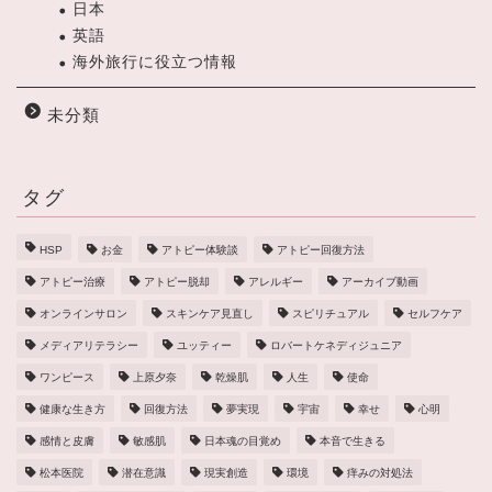
日本
英語
海外旅行に役立つ情報
未分類
タグ
HSP
お金
アトピー体験談
アトピー回復方法
アトピー治療
アトピー脱却
アレルギー
アーカイブ動画
オンラインサロン
スキンケア見直し
スピリチュアル
セルフケア
メディアリテラシー
ユッティー
ロバートケネディジュニア
ワンピース
上原夕奈
乾燥肌
人生
使命
健康な生き方
回復方法
夢実現
宇宙
幸せ
心明
感情と皮膚
敏感肌
日本魂の目覚め
本音で生きる
松本医院
潜在意識
現実創造
環境
痒みの対処法