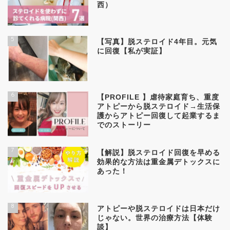
西）
5
【写真】脱ステロイド4年目。元気
に回復【私が実証】
6
【PROFILE 】虐待家庭育ち、重度
アトピーから脱ステロイド→生活保
護からアトピー回復して起業するま
でのストーリー
7
【解説】脱ステロイド回復を早める
効果的な方法は重金属デトックスに
あった！
8
アトピーや脱ステロイドは日本だけ
じゃない。世界の治療方法【体験
談】