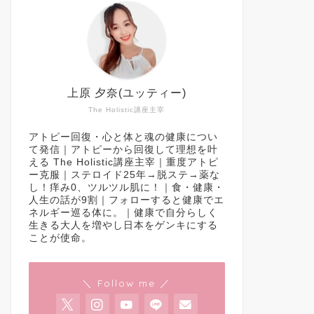
上原 夕奈(ユッティー)
The Holistic講座主宰
アトピー回復・心と体と魂の健康につい
て発信｜アトピーから回復して理想を叶
える The Holistic講座主宰｜重度アトピ
ー克服｜ステロイド25年→脱ステ→薬な
し！痒み0、ツルツル肌に！｜食・健康・
人生の話が9割｜フォローすると健康でエ
ネルギー巡る体に。｜健康で自分らしく
生きる大人を増やし日本をゲンキにする
ことが使命。
＼ Follow me ／