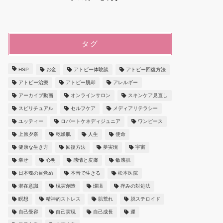
タグ
HSP
お金
アトピー体験談
アトピー回復方法
アトピー治療
アトピー脱却
アレルギー
アーカイブ動画
オンラインサロン
スキンケア見直し
スピリチュアル
セルフケア
メディアリテラシー
ユッティー
ロバートケネディジュニア
ワンピース
上原夕奈
乾燥肌
人生
使命
健康な生き方
回復方法
夢実現
宇宙
幸せ
心明
感情と皮膚
敏感肌
日本魂の目覚め
本音で生きる
松本医院
潜在意識
現実創造
環境
痒みの対処法
瞑想
精神的ストレス
肌荒れ
脱ステロイド
自己受容
自己実現
自己成長
運