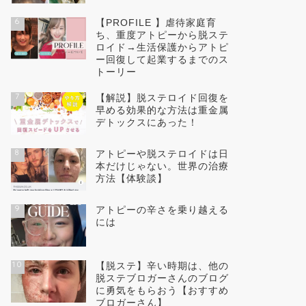
6
【PROFILE 】虐待家庭育
ち、重度アトピーから脱ステ
ロイド→生活保護からアトピ
ー回復して起業するまでのス
トーリー
7
【解説】脱ステロイド回復を
早める効果的な方法は重金属
デトックスにあった！
8
アトピーや脱ステロイドは日
本だけじゃない。世界の治療
方法【体験談】
9
アトピーの辛さを乗り越える
には
10
【脱ステ】辛い時期は、他の
脱ステブロガーさんのブログ
に勇気をもらおう【おすすめ
ブロガーさん】