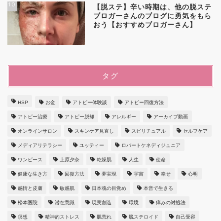
10
【脱ステ】辛い時期は、他の脱ステ
ブロガーさんのブログに勇気をもら
おう【おすすめブロガーさん】
タグ
HSP
お金
アトピー体験談
アトピー回復方法
アトピー治療
アトピー脱却
アレルギー
アーカイブ動画
オンラインサロン
スキンケア見直し
スピリチュアル
セルフケア
メディアリテラシー
ユッティー
ロバートケネディジュニア
ワンピース
上原夕奈
乾燥肌
人生
使命
健康な生き方
回復方法
夢実現
宇宙
幸せ
心明
感情と皮膚
敏感肌
日本魂の目覚め
本音で生きる
松本医院
潜在意識
現実創造
環境
痒みの対処法
瞑想
精神的ストレス
肌荒れ
脱ステロイド
自己受容