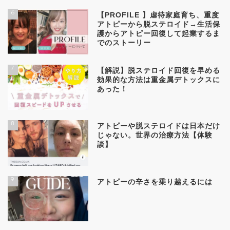
6
【PROFILE 】虐待家庭育ち、重度
アトピーから脱ステロイド→生活保
護からアトピー回復して起業するま
でのストーリー
7
【解説】脱ステロイド回復を早める
効果的な方法は重金属デトックスに
あった！
8
アトピーや脱ステロイドは日本だけ
じゃない。世界の治療方法【体験
談】
9
アトピーの辛さを乗り越えるには