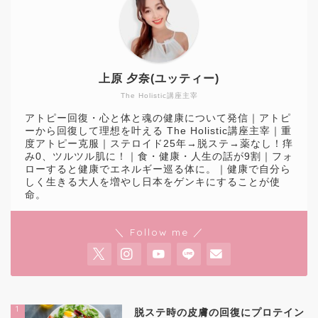
上原 夕奈(ユッティー)
The Holistic講座主宰
アトピー回復・心と体と魂の健康について発信｜アトピ
ーから回復して理想を叶える The Holistic講座主宰｜重
度アトピー克服｜ステロイド25年→脱ステ→薬なし！痒
み0、ツルツル肌に！｜食・健康・人生の話が9割｜フォ
ローすると健康でエネルギー巡る体に。｜健康で自分ら
しく生きる大人を増やし日本をゲンキにすることが使
命。
＼ Follow me ／
1
脱ステ時の皮膚の回復にプロテイン