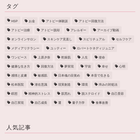
タグ
HSP
お金
アトピー体験談
アトピー回復方法
アトピー治療
アトピー脱却
アレルギー
アーカイブ動画
オンラインサロン
スキンケア見直し
スピリチュアル
セルフケア
メディアリテラシー
ユッティー
ロバートケネディジュニア
ワンピース
上原夕奈
乾燥肌
人生
使命
健康な生き方
回復方法
夢実現
宇宙
幸せ
心明
感情と皮膚
敏感肌
日本魂の目覚め
本音で生きる
松本医院
潜在意識
現実創造
環境
痒みの対処法
瞑想
精神的ストレス
肌荒れ
脱ステロイド
自己受容
自己実現
自己成長
運
量子力学
食事改善
人気記事