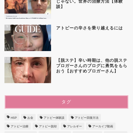
じゃない。世界の治療方法【体験
談】
9
アトピーの辛さを乗り越えるには
10
【脱ステ】辛い時期は、他の脱ステ
ブロガーさんのブログに勇気をもら
おう【おすすめブロガーさん】
タグ
HSP
お金
アトピー体験談
アトピー回復方法
アトピー治療
アトピー脱却
アレルギー
アーカイブ動画