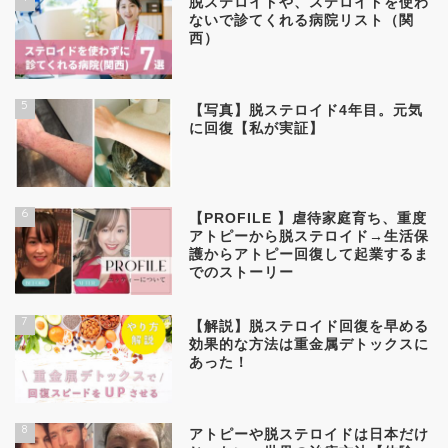
脱ステロイドや、ステロイドを使わ
ないで診てくれる病院リスト（関
西）
5
【写真】脱ステロイド4年目。元気
に回復【私が実証】
6
【PROFILE 】虐待家庭育ち、重度
アトピーから脱ステロイド→生活保
護からアトピー回復して起業するま
でのストーリー
7
【解説】脱ステロイド回復を早める
効果的な方法は重金属デトックスに
あった！
8
アトピーや脱ステロイドは日本だけ