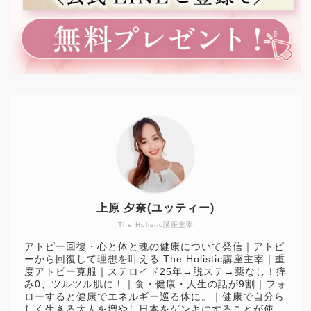
上原 夕奈(ユッティー)
The Holistic講座主宰
アトピー回復・心と体と魂の健康について発信｜アトピ
ーから回復して理想を叶える The Holistic講座主宰｜重
度アトピー克服｜ステロイド25年→脱ステ→薬なし！痒
み0、ツルツル肌に！｜食・健康・人生の話が9割｜フォ
ローすると健康でエネルギー巡る体に。｜健康で自分ら
しく生きる大人を増やし日本をゲンキにすることが使