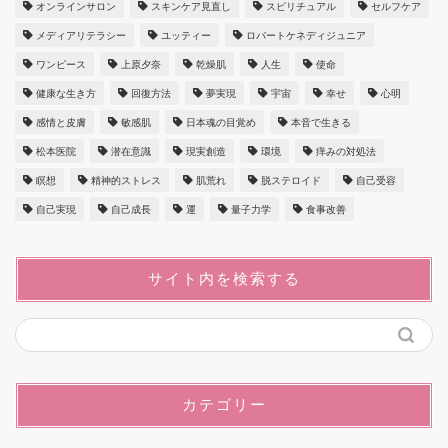
オンラインサロン
スキンケア見直し
スピリチュアル
セルフケア
メディアリテラシー
ユッティー
ロバートケネディジュニア
ワンピース
上原夕奈
乾燥肌
人生
使命
健康な生き方
回復方法
夢実現
宇宙
幸せ
心明
感情と皮膚
敏感肌
日本魂の目覚め
本音で生きる
松本医院
潜在意識
現実創造
環境
痒みの対処法
瞑想
精神的ストレス
肌荒れ
脱ステロイド
自己受容
自己実現
自己成長
運
量子力学
食事改善
サイト内を検索する
カテゴリー