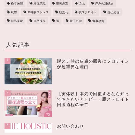
松本医院
潜在意識
現実創造
環境
痒みの対処法
瞑想
精神的ストレス
肌荒れ
脱ステロイド
自己受容
自己実現
自己成長
運
量子力学
食事改善
人気記事
1
脱ステ時の皮膚の回復にプロテイン
が超重要な理由
2
【実体験】本気で回復するなら知っ
ておきたいアトピー・脱ステロイド
回復過程の全て
3
お問い合わせ