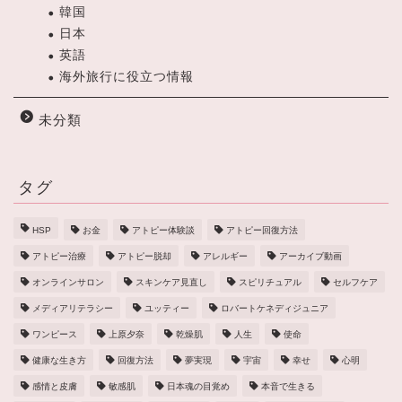
韓国
日本
英語
海外旅行に役立つ情報
未分類
タグ
HSP
お金
アトピー体験談
アトピー回復方法
アトピー治療
アトピー脱却
アレルギー
アーカイブ動画
オンラインサロン
スキンケア見直し
スピリチュアル
セルフケア
メディアリテラシー
ユッティー
ロバートケネディジュニア
ワンピース
上原夕奈
乾燥肌
人生
使命
健康な生き方
回復方法
夢実現
宇宙
幸せ
心明
感情と皮膚
敏感肌
日本魂の目覚め
本音で生きる