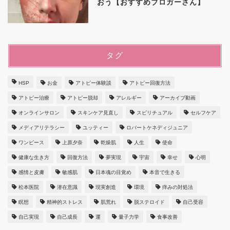
おう【おすすめブロガーさん】
タグ
HSP
お金
アトピー体験談
アトピー回復方法
アトピー治療
アトピー脱却
アレルギー
アーカイブ動画
オンラインサロン
スキンケア見直し
スピリチュアル
セルフケア
メディアリテラシー
ユッティー
ロバートケネディジュニア
ワンピース
上原夕奈
乾燥肌
人生
使命
健康な生き方
回復方法
夢実現
宇宙
幸せ
心明
感情と皮膚
敏感肌
日本魂の目覚め
本音で生きる
松本医院
潜在意識
現実創造
環境
痒みの対処法
瞑想
精神的ストレス
肌荒れ
脱ステロイド
自己受容
自己実現
自己成長
運
量子力学
食事改善