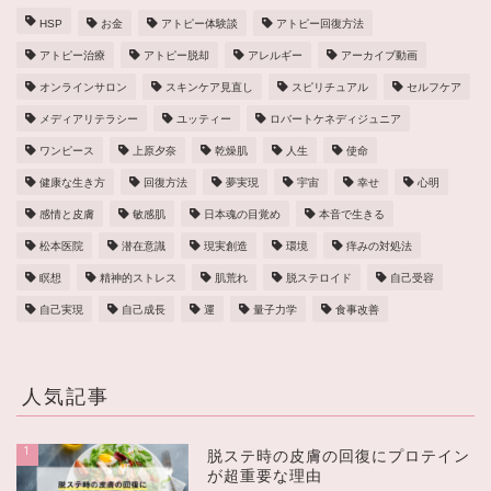
HSP
お金
アトピー体験談
アトピー回復方法
アトピー治療
アトピー脱却
アレルギー
アーカイブ動画
オンラインサロン
スキンケア見直し
スピリチュアル
セルフケア
メディアリテラシー
ユッティー
ロバートケネディジュニア
ワンピース
上原夕奈
乾燥肌
人生
使命
健康な生き方
回復方法
夢実現
宇宙
幸せ
心明
感情と皮膚
敏感肌
日本魂の目覚め
本音で生きる
松本医院
潜在意識
現実創造
環境
痒みの対処法
瞑想
精神的ストレス
肌荒れ
脱ステロイド
自己受容
自己実現
自己成長
運
量子力学
食事改善
人気記事
1
脱ステ時の皮膚の回復にプロテイン
が超重要な理由