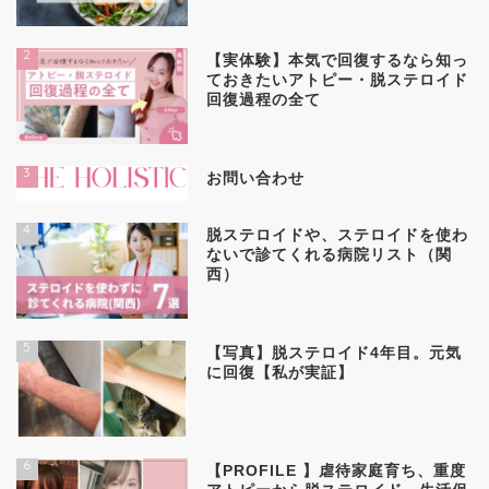
2
【実体験】本気で回復するなら知っ
ておきたいアトピー・脱ステロイド
回復過程の全て
3
お問い合わせ
4
脱ステロイドや、ステロイドを使わ
ないで診てくれる病院リスト（関
西）
5
【写真】脱ステロイド4年目。元気
に回復【私が実証】
6
【PROFILE 】虐待家庭育ち、重度