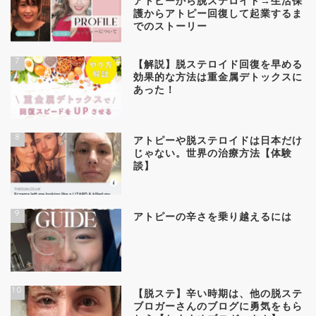
アトピーから脱ステロイド→生活保
護からアトピー回復して起業するま
でのストーリー
7
【解説】脱ステロイド回復を早める
効果的な方法は重金属デトックスに
あった！
8
アトピーや脱ステロイドは日本だけ
じゃない。世界の治療方法【体験
談】
9
アトピーの辛さを乗り越えるには
10
【脱ステ】辛い時期は、他の脱ステ
ブロガーさんのブログに勇気をもら