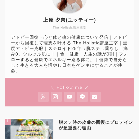
上原 夕奈(ユッティー)
The Holistic講座主宰
アトピー回復・心と体と魂の健康について発信｜アトピ
ーから回復して理想を叶える The Holistic講座主宰｜重
度アトピー克服｜ステロイド25年→脱ステ→薬なし！痒
み0、ツルツル肌に！｜食・健康・人生の話が9割｜フォ
ローすると健康でエネルギー巡る体に。｜健康で自分ら
しく生きる大人を増やし日本をゲンキにすることが使
命。
＼ Follow me ／
1
脱ステ時の皮膚の回復にプロテイン
が超重要な理由