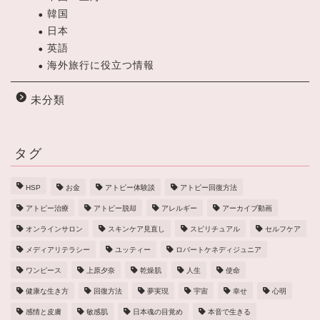
韓国
日本
英語
海外旅行に役立つ情報
未分類
タグ
HSP
お金
アトピー体験談
アトピー回復方法
アトピー治療
アトピー脱却
アレルギー
アーカイブ動画
オンラインサロン
スキンケア見直し
スピリチュアル
セルフケア
メディアリテラシー
ユッティー
ロバートケネディジュニア
ワンピース
上原夕奈
乾燥肌
人生
使命
健康な生き方
回復方法
夢実現
宇宙
幸せ
心明
感情と皮膚
敏感肌
日本魂の目覚め
本音で生きる