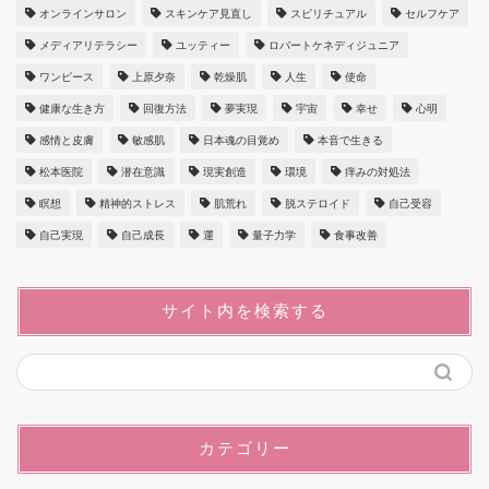
オンラインサロン
スキンケア見直し
スピリチュアル
セルフケア
メディアリテラシー
ユッティー
ロバートケネディジュニア
ワンピース
上原夕奈
乾燥肌
人生
使命
健康な生き方
回復方法
夢実現
宇宙
幸せ
心明
感情と皮膚
敏感肌
日本魂の目覚め
本音で生きる
松本医院
潜在意識
現実創造
環境
痒みの対処法
瞑想
精神的ストレス
肌荒れ
脱ステロイド
自己受容
自己実現
自己成長
運
量子力学
食事改善
サイト内を検索する
カテゴリー