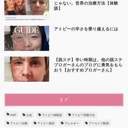
じゃない。世界の治療方法【体験
談】
9
アトピーの辛さを乗り越えるには
10
【脱ステ】辛い時期は、他の脱ステ
ブロガーさんのブログに勇気をもら
おう【おすすめブロガーさん】
タグ
HSP
お金
アトピー体験談
アトピー回復方法
アトピー治療
アトピー脱却
アレルギー
アーカイブ動画