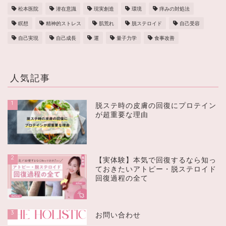
松本医院
潜在意識
現実創造
環境
痒みの対処法
瞑想
精神的ストレス
肌荒れ
脱ステロイド
自己受容
自己実現
自己成長
運
量子力学
食事改善
人気記事
1
脱ステ時の皮膚の回復にプロテイン
が超重要な理由
2
【実体験】本気で回復するなら知っ
ておきたいアトピー・脱ステロイド
回復過程の全て
3
お問い合わせ