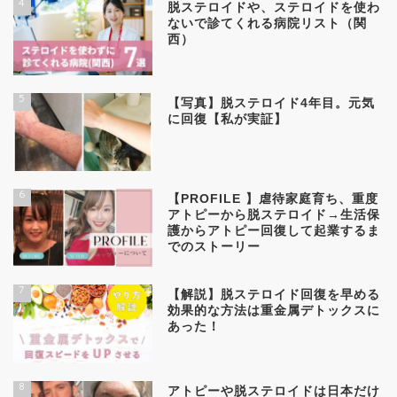
4
脱ステロイドや、ステロイドを使わ
ないで診てくれる病院リスト（関
西）
5
【写真】脱ステロイド4年目。元気
に回復【私が実証】
6
【PROFILE 】虐待家庭育ち、重度
アトピーから脱ステロイド→生活保
護からアトピー回復して起業するま
でのストーリー
7
【解説】脱ステロイド回復を早める
効果的な方法は重金属デトックスに
あった！
8
アトピーや脱ステロイドは日本だけ