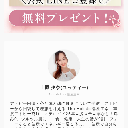
上原 夕奈(ユッティー)
The Holistic講座主宰
アトピー回復・心と体と魂の健康について発信｜アトピ
ーから回復して理想を叶える The Holistic講座主宰｜重
度アトピー克服｜ステロイド25年→脱ステ→薬なし！痒
み0、ツルツル肌に！｜食・健康・人生の話が9割｜フォ
ローすると健康でエネルギー巡る体に。｜健康で自分ら