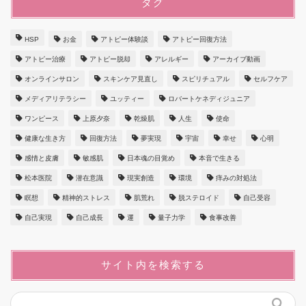
タグ
HSP
お金
アトピー体験談
アトピー回復方法
アトピー治療
アトピー脱却
アレルギー
アーカイブ動画
オンラインサロン
スキンケア見直し
スピリチュアル
セルフケア
メディアリテラシー
ユッティー
ロバートケネディジュニア
ワンピース
上原夕奈
乾燥肌
人生
使命
健康な生き方
回復方法
夢実現
宇宙
幸せ
心明
感情と皮膚
敏感肌
日本魂の目覚め
本音で生きる
松本医院
潜在意識
現実創造
環境
痒みの対処法
瞑想
精神的ストレス
肌荒れ
脱ステロイド
自己受容
自己実現
自己成長
運
量子力学
食事改善
サイト内を検索する