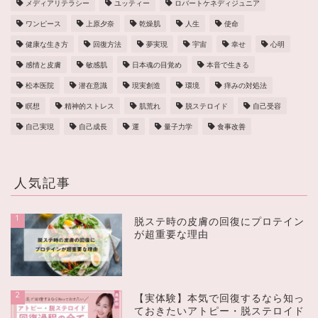
メディアリテラシー
ユッティー
ロバートケネディジュニア
ワンピース
上原夕奈
乾燥肌
人生
使命
健康な生き方
回復方法
夢実現
宇宙
幸せ
心明
感情と皮膚
敏感肌
日本魂の目覚め
本音で生きる
松本医院
潜在意識
現実創造
環境
痒みの対処法
瞑想
精神的ストレス
肌荒れ
脱ステロイド
自己受容
自己実現
自己成長
運
量子力学
食事改善
人気記事
1
脱ステ時の皮膚の回復にプロテイン
が超重要な理由
2
【実体験】本気で回復するなら知っ
ておきたいアトピー・脱ステロイド