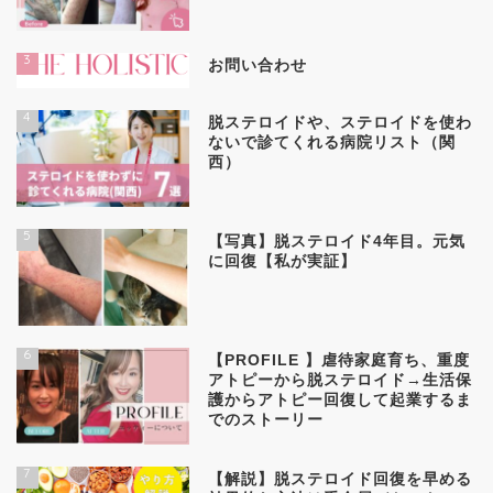
3
お問い合わせ
4
脱ステロイドや、ステロイドを使わ
ないで診てくれる病院リスト（関
西）
5
【写真】脱ステロイド4年目。元気
に回復【私が実証】
6
【PROFILE 】虐待家庭育ち、重度
アトピーから脱ステロイド→生活保
護からアトピー回復して起業するま
でのストーリー
7
【解説】脱ステロイド回復を早める