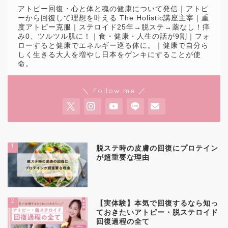
アトピー回復・心と体と魂の健康について発信｜アトピ
ーから回復して理想を叶える The Holistic講座主宰｜重
度アトピー克服｜ステロイド25年→脱ステ→薬なし！痒
み0、ツルツル肌に！｜食・健康・人生の話が9割｜フォ
ローすると健康でエネルギー巡る体に。｜健康で自分ら
しく生きる大人を増やし日本をゲンキにすることが使
命。
＼ Follow me ／
1
脱ステ時の皮膚の回復にプロテイン
が超重要な理由
2
【実体験】本気で回復するなら知っ
ておきたいアトピー・脱ステロイド
回復過程の全て