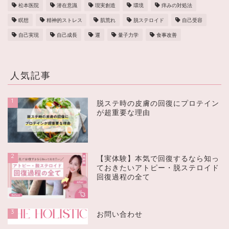
松本医院
潜在意識
現実創造
環境
痒みの対処法
瞑想
精神的ストレス
肌荒れ
脱ステロイド
自己受容
自己実現
自己成長
運
量子力学
食事改善
人気記事
1
脱ステ時の皮膚の回復にプロテイン
が超重要な理由
2
【実体験】本気で回復するなら知っ
ておきたいアトピー・脱ステロイド
回復過程の全て
3
お問い合わせ