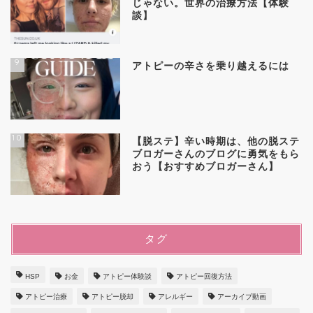
じゃない。世界の治療方法【体験
談】
9
アトピーの辛さを乗り越えるには
10
【脱ステ】辛い時期は、他の脱ステ
ブロガーさんのブログに勇気をもら
おう【おすすめブロガーさん】
タグ
HSP
お金
アトピー体験談
アトピー回復方法
アトピー治療
アトピー脱却
アレルギー
アーカイブ動画