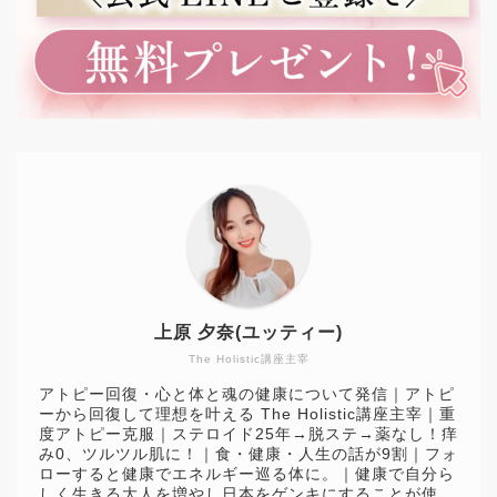
上原 夕奈(ユッティー)
The Holistic講座主宰
アトピー回復・心と体と魂の健康について発信｜アトピ
ーから回復して理想を叶える The Holistic講座主宰｜重
度アトピー克服｜ステロイド25年→脱ステ→薬なし！痒
み0、ツルツル肌に！｜食・健康・人生の話が9割｜フォ
ローすると健康でエネルギー巡る体に。｜健康で自分ら
しく生きる大人を増やし日本をゲンキにすることが使