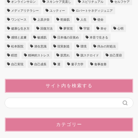
オンラインサロン
スキンケア見直し
スピリチュアル
セルフケア
メディアリテラシー
ユッティー
ロバートケネディジュニア
ワンピース
上原夕奈
乾燥肌
人生
使命
健康な生き方
回復方法
夢実現
宇宙
幸せ
心明
感情と皮膚
敏感肌
日本魂の目覚め
本音で生きる
松本医院
潜在意識
現実創造
環境
痒みの対処法
瞑想
精神的ストレス
肌荒れ
脱ステロイド
自己受容
自己実現
自己成長
運
量子力学
食事改善
サイト内を検索する
カテゴリー