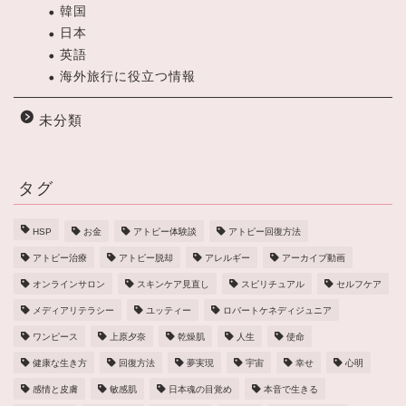
韓国
日本
英語
海外旅行に役立つ情報
未分類
タグ
HSP
お金
アトピー体験談
アトピー回復方法
アトピー治療
アトピー脱却
アレルギー
アーカイブ動画
オンラインサロン
スキンケア見直し
スピリチュアル
セルフケア
メディアリテラシー
ユッティー
ロバートケネディジュニア
ワンピース
上原夕奈
乾燥肌
人生
使命
健康な生き方
回復方法
夢実現
宇宙
幸せ
心明
感情と皮膚
敏感肌
日本魂の目覚め
本音で生きる