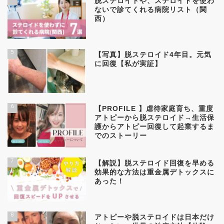
脱ステロイドや、ステロイドを使わ
ないで診てくれる病院リスト（関
西）
5
【写真】脱ステロイド4年目。元気
に回復【私が実証】
6
【PROFILE 】虐待家庭育ち、重度
アトピーから脱ステロイド→生活保
護からアトピー回復して起業するま
でのストーリー
7
【解説】脱ステロイド回復を早める
効果的な方法は重金属デトックスに
あった！
8
アトピーや脱ステロイドは日本だけ