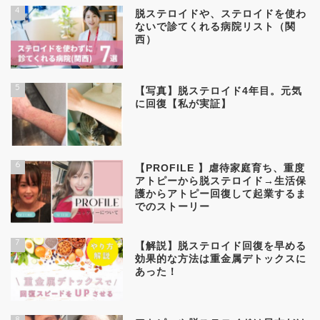
4
脱ステロイドや、ステロイドを使わ
ないで診てくれる病院リスト（関
西）
5
【写真】脱ステロイド4年目。元気
に回復【私が実証】
6
【PROFILE 】虐待家庭育ち、重度
アトピーから脱ステロイド→生活保
護からアトピー回復して起業するま
でのストーリー
7
【解説】脱ステロイド回復を早める
効果的な方法は重金属デトックスに
あった！
8