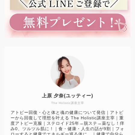
上原 夕奈(ユッティー)
The Holistic講座主宰
アトピー回復・心と体と魂の健康について発信｜アトピ
ーから回復して理想を叶える The Holistic講座主宰｜重
度アトピー克服｜ステロイド25年→脱ステ→薬なし！痒
み0、ツルツル肌に！｜食・健康・人生の話が9割｜フォ
ローすると健康でエネルギー巡る体に。｜健康で自分ら