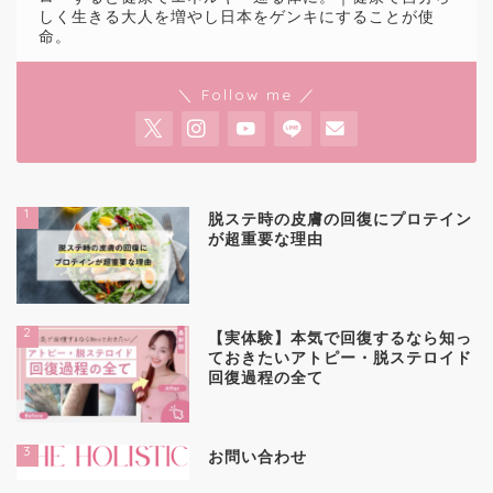
しく生きる大人を増やし日本をゲンキにすることが使
命。
＼ Follow me ／
1
脱ステ時の皮膚の回復にプロテイン
が超重要な理由
2
【実体験】本気で回復するなら知っ
ておきたいアトピー・脱ステロイド
回復過程の全て
3
お問い合わせ