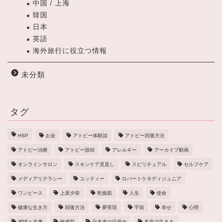
中国 / 上海
韓国
日本
英語
海外旅行に役立つ情報
未分類
タグ
HSP
お金
アトピー体験談
アトピー回復方法
アトピー治療
アトピー脱却
アレルギー
アーカイブ動画
オンラインサロン
スキンケア見直し
スピリチュアル
セルフケア
メディアリテラシー
ユッティー
ロバートケネディジュニア
ワンピース
上原夕奈
乾燥肌
人生
使命
健康な生き方
回復方法
夢実現
宇宙
幸せ
心明
感情と皮膚
敏感肌
日本魂の目覚め
本音で生きる