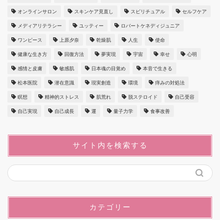
オンラインサロン
スキンケア見直し
スピリチュアル
セルフケア
メディアリテラシー
ユッティー
ロバートケネディジュニア
ワンピース
上原夕奈
乾燥肌
人生
使命
健康な生き方
回復方法
夢実現
宇宙
幸せ
心明
感情と皮膚
敏感肌
日本魂の目覚め
本音で生きる
松本医院
潜在意識
現実創造
環境
痒みの対処法
瞑想
精神的ストレス
肌荒れ
脱ステロイド
自己受容
自己実現
自己成長
運
量子力学
食事改善
サイト内を検索する
カテゴリー