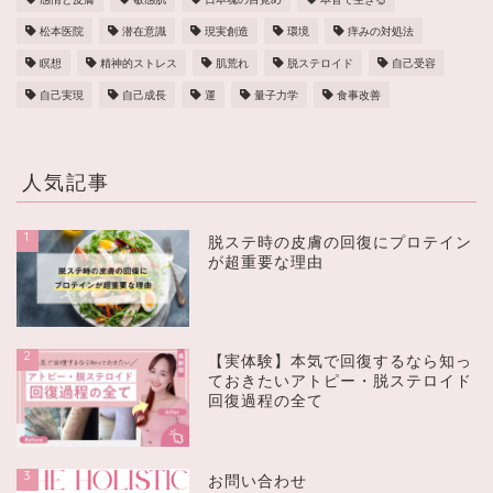
松本医院
潜在意識
現実創造
環境
痒みの対処法
瞑想
精神的ストレス
肌荒れ
脱ステロイド
自己受容
自己実現
自己成長
運
量子力学
食事改善
人気記事
1
脱ステ時の皮膚の回復にプロテイン
が超重要な理由
2
【実体験】本気で回復するなら知っ
ておきたいアトピー・脱ステロイド
回復過程の全て
3
お問い合わせ