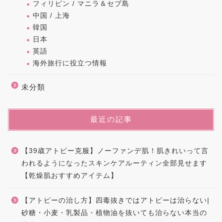
フィリピン / マニラ＆セブ島
中国 / 上海
韓国
日本
英語
海外旅行に役立つ情報
未分類
最近の記事
【39歳アトピー克服】ノーファンデ肌！肌きれいって言
われるようになったスキンケアルーティン全部見せます
【乾燥肌おすすめアイテム】
【アトピーの治し方】四毒抜きではアトピーは治らない|
砂糖・小麦・乳製品・植物油を抜いても治らない本当の