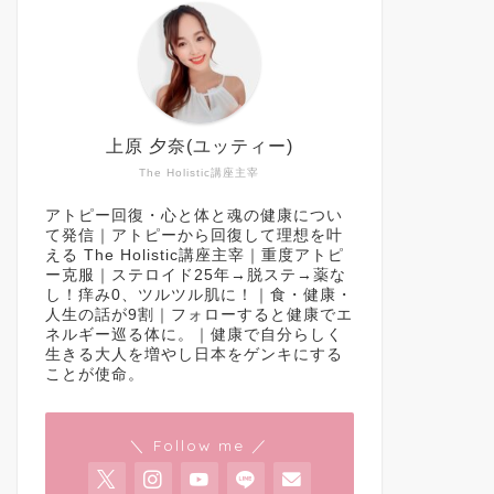
上原 夕奈(ユッティー)
The Holistic講座主宰
アトピー回復・心と体と魂の健康につい
て発信｜アトピーから回復して理想を叶
える The Holistic講座主宰｜重度アトピ
ー克服｜ステロイド25年→脱ステ→薬な
し！痒み0、ツルツル肌に！｜食・健康・
人生の話が9割｜フォローすると健康でエ
ネルギー巡る体に。｜健康で自分らしく
生きる大人を増やし日本をゲンキにする
ことが使命。
＼ Follow me ／