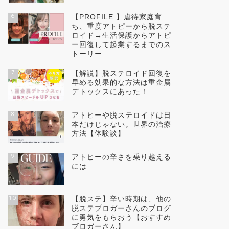
6
【PROFILE 】虐待家庭育
ち、重度アトピーから脱ステ
ロイド→生活保護からアトピ
ー回復して起業するまでのス
トーリー
7
【解説】脱ステロイド回復を
早める効果的な方法は重金属
デトックスにあった！
8
アトピーや脱ステロイドは日
本だけじゃない。世界の治療
方法【体験談】
9
アトピーの辛さを乗り越える
には
10
【脱ステ】辛い時期は、他の
脱ステブロガーさんのブログ
に勇気をもらおう【おすすめ
ブロガーさん】