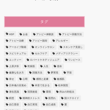
タグ
HSP
お金
アトピー体験談
アトピー回復方法
アトピー治療
アトピー脱却
アレルギー
アーカイブ動画
オンラインサロン
スキンケア見直し
スピリチュアル
セルフケア
メディアリテラシー
ユッティー
ロバートケネディジュニア
ワンピース
上原夕奈
乾燥肌
人生
使命
健康な生き方
回復方法
夢実現
宇宙
幸せ
心明
感情と皮膚
敏感肌
日本魂の目覚め
本音で生きる
松本医院
潜在意識
現実創造
環境
痒みの対処法
瞑想
精神的ストレス
肌荒れ
脱ステロイド
自己受容
自己実現
自己成長
運