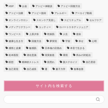
HSP
お金
アトピー体験談
アトピー回復方法
アトピー治療
アトピー脱却
アレルギー
アーカイブ動画
オンラインサロン
スキンケア見直し
スピリチュアル
セルフケア
メディアリテラシー
ユッティー
ロバートケネディジュニア
ワンピース
上原夕奈
乾燥肌
人生
使命
健康な生き方
回復方法
夢実現
宇宙
幸せ
心明
感情と皮膚
敏感肌
日本魂の目覚め
本音で生きる
松本医院
潜在意識
現実創造
環境
痒みの対処法
瞑想
精神的ストレス
肌荒れ
脱ステロイド
自己受容
自己実現
自己成長
運
量子力学
食事改善
サイト内を検索する