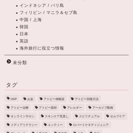
インドネシア / バリ島
フィリピン / マニラ＆セブ島
中国 / 上海
韓国
日本
英語
海外旅行に役立つ情報
未分類
タグ
HSP
お金
アトピー体験談
アトピー回復方法
アトピー治療
アトピー脱却
アレルギー
アーカイブ動画
オンラインサロン
スキンケア見直し
スピリチュアル
セルフケア
メディアリテラシー
ユッティー
ロバートケネディジュニア