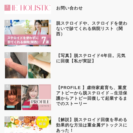
3
お問い合わせ
4
脱ステロイドや、ステロイドを使わ
ないで診てくれる病院リスト（関
西）
5
【写真】脱ステロイド4年目。元気
に回復【私が実証】
6
【PROFILE 】虐待家庭育ち、重度
アトピーから脱ステロイド→生活保
護からアトピー回復して起業するま
でのストーリー
7
【解説】脱ステロイド回復を早める
効果的な方法は重金属デトックスに
あった！