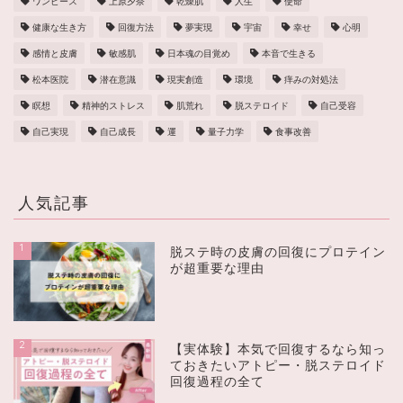
ワンピース
上原夕奈
乾燥肌
人生
使命
健康な生き方
回復方法
夢実現
宇宙
幸せ
心明
感情と皮膚
敏感肌
日本魂の目覚め
本音で生きる
松本医院
潜在意識
現実創造
環境
痒みの対処法
瞑想
精神的ストレス
肌荒れ
脱ステロイド
自己受容
自己実現
自己成長
運
量子力学
食事改善
人気記事
1
脱ステ時の皮膚の回復にプロテイン
が超重要な理由
2
【実体験】本気で回復するなら知っ
ておきたいアトピー・脱ステロイド
回復過程の全て