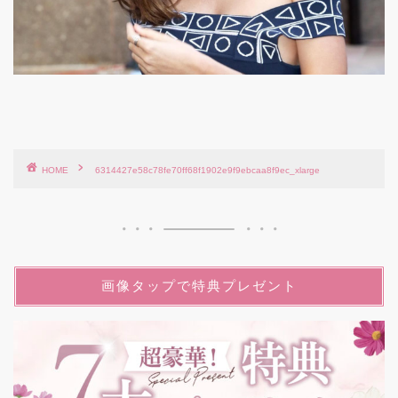
HOME
6314427e58c78fe70ff68f1902e9f9ebcaa8f9ec_xlarge
画像タップで特典プレゼント