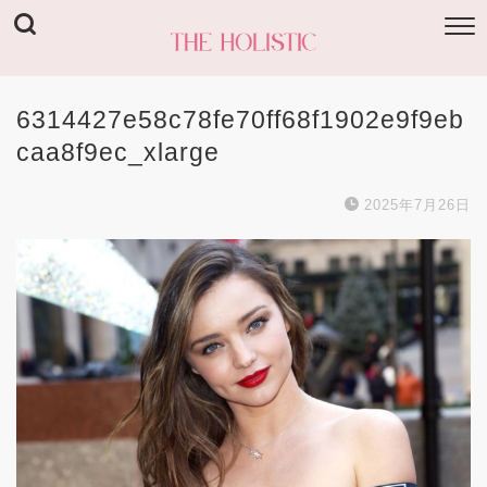
6314427e58c78fe70ff68f1902e9f9eb
caa8f9ec_xlarge
2025年7月26日