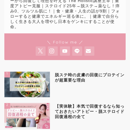
ーから回復して理想を叶える The Holistic講座主宰｜重
度アトピー克服｜ステロイド25年→脱ステ→薬なし！痒
み0、ツルツル肌に！｜食・健康・人生の話が9割｜フォ
ローすると健康でエネルギー巡る体に。｜健康で自分ら
しく生きる大人を増やし日本をゲンキにすることが使
命。
＼ Follow me ／
1
脱ステ時の皮膚の回復にプロテイン
が超重要な理由
2
【実体験】本気で回復するなら知っ
ておきたいアトピー・脱ステロイド
回復過程の全て