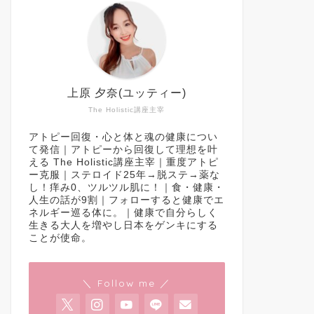
上原 夕奈(ユッティー)
The Holistic講座主宰
アトピー回復・心と体と魂の健康につい
て発信｜アトピーから回復して理想を叶
える The Holistic講座主宰｜重度アトピ
ー克服｜ステロイド25年→脱ステ→薬な
し！痒み0、ツルツル肌に！｜食・健康・
人生の話が9割｜フォローすると健康でエ
ネルギー巡る体に。｜健康で自分らしく
生きる大人を増やし日本をゲンキにする
ことが使命。
＼ Follow me ／