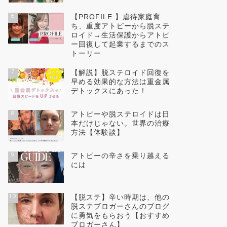
6
【PROFILE 】虐待家庭育
ち、重度アトピーから脱ステ
ロイド→生活保護からアトピ
ー回復して起業するまでのス
トーリー
7
【解説】脱ステロイド回復を
早める効果的な方法は重金属
デトックスにあった！
8
アトピーや脱ステロイドは日
本だけじゃない。世界の治療
方法【体験談】
9
アトピーの辛さを乗り越える
には
10
【脱ステ】辛い時期は、他の
脱ステブロガーさんのブログ
に勇気をもらおう【おすすめ
ブロガーさん】