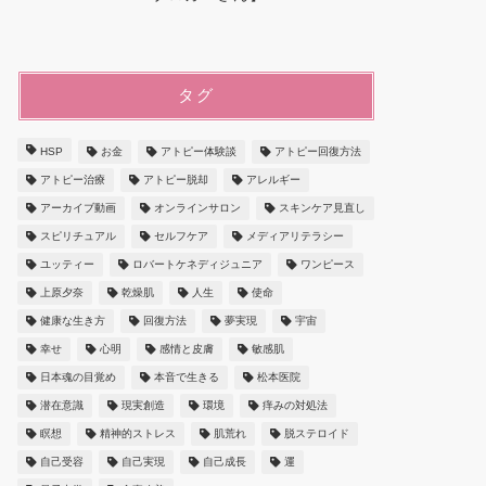
タグ
HSP
お金
アトピー体験談
アトピー回復方法
アトピー治療
アトピー脱却
アレルギー
アーカイブ動画
オンラインサロン
スキンケア見直し
スピリチュアル
セルフケア
メディアリテラシー
ユッティー
ロバートケネディジュニア
ワンピース
上原夕奈
乾燥肌
人生
使命
健康な生き方
回復方法
夢実現
宇宙
幸せ
心明
感情と皮膚
敏感肌
日本魂の目覚め
本音で生きる
松本医院
潜在意識
現実創造
環境
痒みの対処法
瞑想
精神的ストレス
肌荒れ
脱ステロイド
自己受容
自己実現
自己成長
運