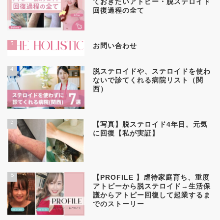
ておきたいアトピー・脱ステロイド
回復過程の全て
3
お問い合わせ
4
脱ステロイドや、ステロイドを使わ
ないで診てくれる病院リスト（関
西）
5
【写真】脱ステロイド4年目。元気
に回復【私が実証】
6
【PROFILE 】虐待家庭育ち、重度
アトピーから脱ステロイド→生活保
護からアトピー回復して起業するま
でのストーリー