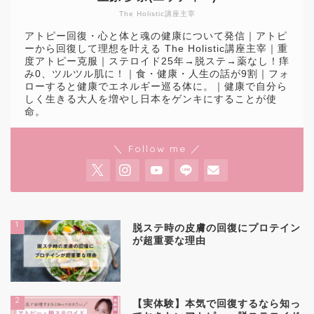
The Holistic講座主宰
アトピー回復・心と体と魂の健康について発信｜アトピ
ーから回復して理想を叶える The Holistic講座主宰｜重
度アトピー克服｜ステロイド25年→脱ステ→薬なし！痒
み0、ツルツル肌に！｜食・健康・人生の話が9割｜フォ
ローすると健康でエネルギー巡る体に。｜健康で自分ら
しく生きる大人を増やし日本をゲンキにすることが使
命。
＼ Follow me ／
1
脱ステ時の皮膚の回復にプロテイン
が超重要な理由
2
【実体験】本気で回復するなら知っ