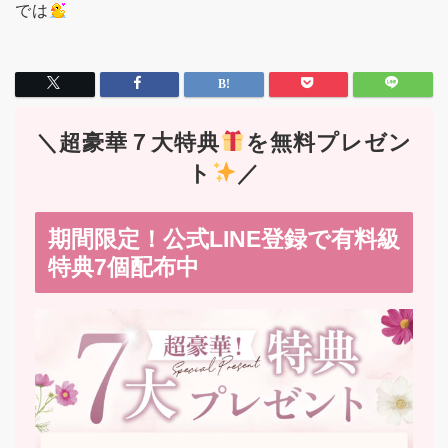
では
＼超豪華７大特典
を無料プレゼン
ト
／
期間限定！公式LINE登録で有料級
特典7個配布中