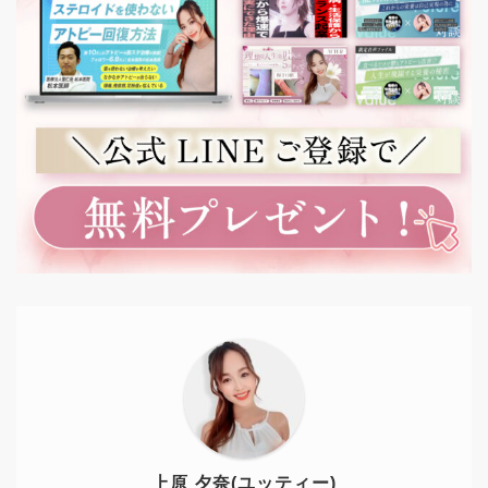
上原 夕奈(ユッティー)