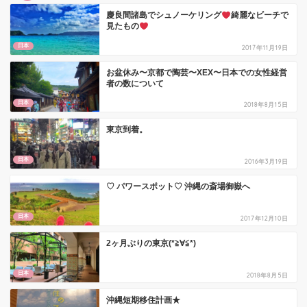
慶良間諸島でシュノーケリング
綺麗なビーチで
見たもの
日本
2017年11月19日
お盆休み〜京都で陶芸〜XEX〜日本での女性経営
者の数について
日本
2018年8月15日
東京到着。
日本
2016年3月19日
♡ パワースポット♡ 沖縄の斎場御嶽へ
日本
2017年12月10日
2ヶ月ぶりの東京(*≧∀≦*)
日本
2018年8月5日
沖縄短期移住計画★