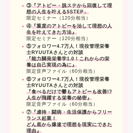
③
『アトピー・脱ステから回復して理
想の人生を叶える5STEP
』
限定セミナー（120分相当）
④
『重度のアトピーを治して理想の人
生を叶えてきた方法』
限定セミナー（120分相当）
⑤フォロワー4.7万人！現役管理栄養
士RYUUTAさんとの対談
『能力關発栄養学1.0！これからの栄
養は自己実現の為に』
限定音声ファイル（60分相当）
⑥フォロワー4.7万人！現役管理栄養
士RYUUTAさんとの対談
『食べるだけで鬱もアトピーも改善!?
人生が飛躍する栄養の秘密』
限定音声ファイル（60分相当）
⑦
『虐待・闘病・生活保護からフリー
ランス起業！
どん底から爆速で理想を現実にできた
理由』