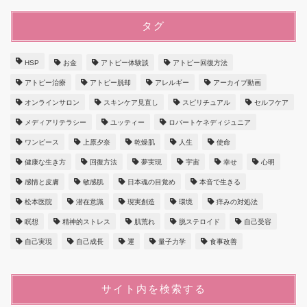
タグ
HSP
お金
アトピー体験談
アトピー回復方法
アトピー治療
アトピー脱却
アレルギー
アーカイブ動画
オンラインサロン
スキンケア見直し
スピリチュアル
セルフケア
メディアリテラシー
ユッティー
ロバートケネディジュニア
ワンピース
上原夕奈
乾燥肌
人生
使命
健康な生き方
回復方法
夢実現
宇宙
幸せ
心明
感情と皮膚
敏感肌
日本魂の目覚め
本音で生きる
松本医院
潜在意識
現実創造
環境
痒みの対処法
瞑想
精神的ストレス
肌荒れ
脱ステロイド
自己受容
自己実現
自己成長
運
量子力学
食事改善
サイト内を検索する