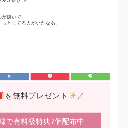
り夏が好き
のが嫌いで
ずっとしてる人がいたなあ。
を無料プレゼント
／
登録で有料級特典7個配布中