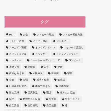
タグ
HSP
お金
アトピー体験談
アトピー回復方法
アトピー治療
アトピー脱却
アレルギー
アーカイブ動画
オンラインサロン
スキンケア見直し
スピリチュアル
セルフケア
メディアリテラシー
ユッティー
ロバートケネディジュニア
ワンピース
上原夕奈
乾燥肌
人生
使命
健康な生き方
回復方法
夢実現
宇宙
幸せ
心明
感情と皮膚
敏感肌
日本魂の目覚め
本音で生きる
松本医院
潜在意識
現実創造
環境
痒みの対処法
瞑想
精神的ストレス
肌荒れ
脱ステロイド
自己受容
自己実現
自己成長
運