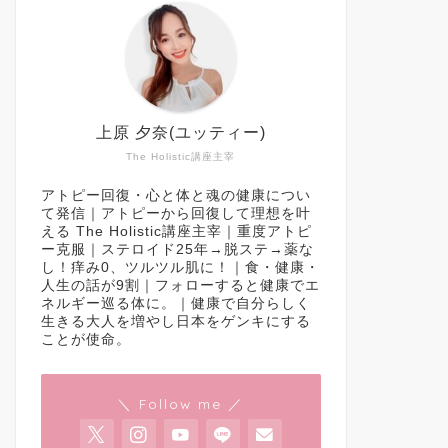
上原 夕奈(ユッティー)
The Holistic講座主宰
アトピー回復・心と体と魂の健康につい
て発信｜アトピーから回復して理想を叶
える The Holistic講座主宰｜重度アトピ
ー克服｜ステロイド25年→脱ステ→薬な
し！痒み0、ツルツル肌に！｜食・健康・
人生の話が9割｜フォローすると健康でエ
ネルギー巡る体に。｜健康で自分らしく
生きる大人を増やし日本をゲンキにする
ことが使命。
＼ Follow me ／