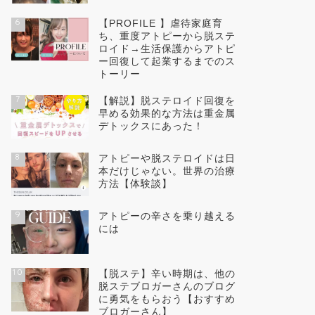
6
【PROFILE 】虐待家庭育
ち、重度アトピーから脱ステ
ロイド→生活保護からアトピ
ー回復して起業するまでのス
トーリー
7
【解説】脱ステロイド回復を
早める効果的な方法は重金属
デトックスにあった！
8
アトピーや脱ステロイドは日
本だけじゃない。世界の治療
方法【体験談】
9
アトピーの辛さを乗り越える
には
10
【脱ステ】辛い時期は、他の
脱ステブロガーさんのブログ
に勇気をもらおう【おすすめ
ブロガーさん】