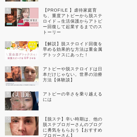
6
【PROFILE 】虐待家庭育
ち、重度アトピーから脱ステ
ロイド→生活保護からアトピ
ー回復して起業するまでのス
トーリー
7
【解説】脱ステロイド回復を
早める効果的な方法は重金属
デトックスにあった！
8
アトピーや脱ステロイドは日
本だけじゃない。世界の治療
方法【体験談】
9
アトピーの辛さを乗り越える
には
10
【脱ステ】辛い時期は、他の
脱ステブロガーさんのブログ
に勇気をもらおう【おすすめ
ブロガーさん】