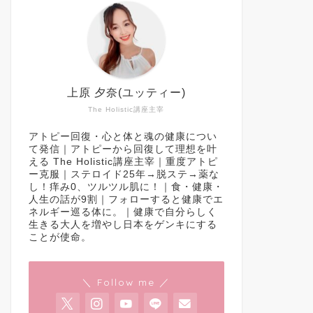
上原 夕奈(ユッティー)
The Holistic講座主宰
アトピー回復・心と体と魂の健康につい
て発信｜アトピーから回復して理想を叶
える The Holistic講座主宰｜重度アトピ
ー克服｜ステロイド25年→脱ステ→薬な
し！痒み0、ツルツル肌に！｜食・健康・
人生の話が9割｜フォローすると健康でエ
ネルギー巡る体に。｜健康で自分らしく
生きる大人を増やし日本をゲンキにする
ことが使命。
＼ Follow me ／