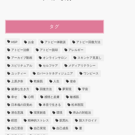
タグ
HSP
お金
アトピー体験談
アトピー回復方法
アトピー治療
アトピー脱却
アレルギー
アーカイブ動画
オンラインサロン
スキンケア見直し
スピリチュアル
セルフケア
メディアリテラシー
ユッティー
ロバートケネディジュニア
ワンピース
上原夕奈
乾燥肌
人生
使命
健康な生き方
回復方法
夢実現
宇宙
幸せ
心明
感情と皮膚
敏感肌
日本魂の目覚め
本音で生きる
松本医院
潜在意識
現実創造
環境
痒みの対処法
瞑想
精神的ストレス
肌荒れ
脱ステロイド
自己受容
自己実現
自己成長
運