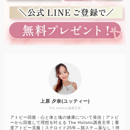
上原 夕奈(ユッティー)
The Holistic講座主宰
アトピー回復・心と体と魂の健康について発信｜アトピ
ーから回復して理想を叶える The Holistic講座主宰｜重
度アトピー克服｜ステロイド25年→脱ステ→薬なし！痒