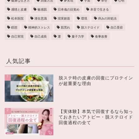
健康な生き方
回復方法
夢実現
宇宙
幸せ
心明
感情と皮膚
敏感肌
日本魂の目覚め
本音で生きる
松本医院
潜在意識
現実創造
環境
痒みの対処法
瞑想
精神的ストレス
肌荒れ
脱ステロイド
自己受容
自己実現
自己成長
運
量子力学
食事改善
人気記事
1
脱ステ時の皮膚の回復にプロテイン
が超重要な理由
2
【実体験】本気で回復するなら知っ
ておきたいアトピー・脱ステロイド
回復過程の全て