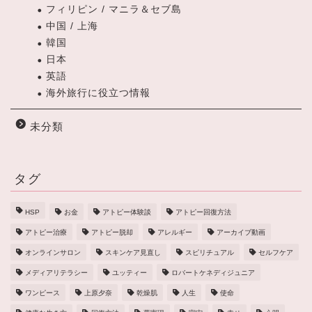
フィリピン / マニラ＆セブ島
中国 / 上海
韓国
日本
英語
海外旅行に役立つ情報
未分類
タグ
HSP
お金
アトピー体験談
アトピー回復方法
アトピー治療
アトピー脱却
アレルギー
アーカイブ動画
オンラインサロン
スキンケア見直し
スピリチュアル
セルフケア
メディアリテラシー
ユッティー
ロバートケネディジュニア
ワンピース
上原夕奈
乾燥肌
人生
使命