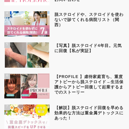
4
脱ステロイドや、ステロイドを使わ
ないで診てくれる病院リスト（関
西）
5
【写真】脱ステロイド4年目。元気
に回復【私が実証】
6
【PROFILE 】虐待家庭育ち、重度
アトピーから脱ステロイド→生活保
護からアトピー回復して起業するま
でのストーリー
7
【解説】脱ステロイド回復を早める
効果的な方法は重金属デトックスに
あった！