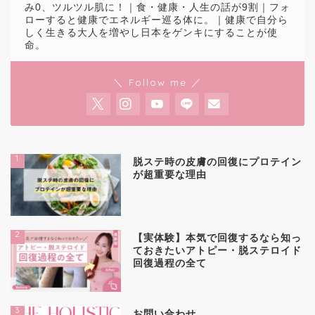
み0、ツルツル肌に！｜食・健康・人生の話が9割｜フォ
ローすると健康でエネルギー巡る体に。｜健康で自分ら
しく生きる大人を増やし日本をゲンキにすることが使
命。
＼ Follow me ／
1
脱ステ時の皮膚の回復にプロテイン
が超重要な理由
2
【実体験】本気で回復するなら知っ
ておきたいアトピー・脱ステロイド
回復過程の全て
3
お問い合わせ