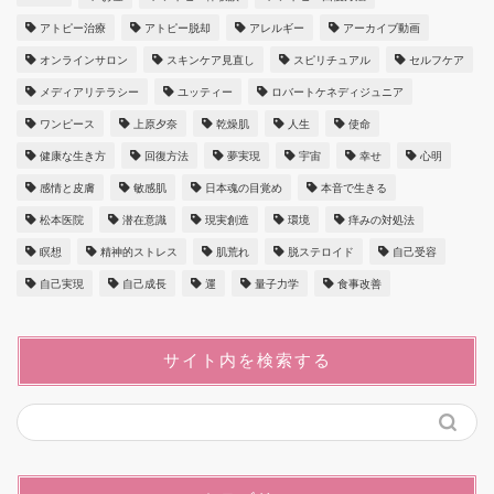
アトピー治療
アトピー脱却
アレルギー
アーカイブ動画
オンラインサロン
スキンケア見直し
スピリチュアル
セルフケア
メディアリテラシー
ユッティー
ロバートケネディジュニア
ワンピース
上原夕奈
乾燥肌
人生
使命
健康な生き方
回復方法
夢実現
宇宙
幸せ
心明
感情と皮膚
敏感肌
日本魂の目覚め
本音で生きる
松本医院
潜在意識
現実創造
環境
痒みの対処法
瞑想
精神的ストレス
肌荒れ
脱ステロイド
自己受容
自己実現
自己成長
運
量子力学
食事改善
サイト内を検索する