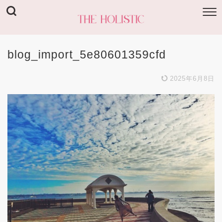
blog_import_5e80601359cfd
2025年6月8日