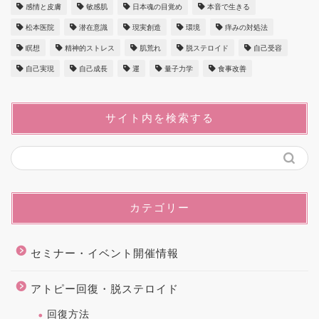
感情と皮膚
敏感肌
日本魂の目覚め
本音で生きる
松本医院
潜在意識
現実創造
環境
痒みの対処法
瞑想
精神的ストレス
肌荒れ
脱ステロイド
自己受容
自己実現
自己成長
運
量子力学
食事改善
サイト内を検索する
カテゴリー
セミナー・イベント開催情報
アトピー回復・脱ステロイド
回復方法