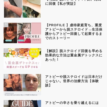
に回復【私が実証】
6
【PROFILE 】虐待家庭育ち、重度
アトピーから脱ステロイド→生活保
護からアトピー回復して起業するま
でのストーリー
7
【解説】脱ステロイド回復を早める
効果的な方法は重金属デトックスに
あった！
8
アトピーや脱ステロイドは日本だけ
じゃない。世界の治療方法【体験
談】
9
アトピーの辛さを乗り越えるには