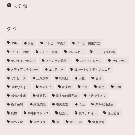
未分類
タグ
HSP
お金
アトピー体験談
アトピー回復方法
アトピー治療
アトピー脱却
アレルギー
アーカイブ動画
オンラインサロン
スキンケア見直し
スピリチュアル
セルフケア
メディアリテラシー
ユッティー
ロバートケネディジュニア
ワンピース
上原夕奈
乾燥肌
人生
使命
健康な生き方
回復方法
夢実現
宇宙
幸せ
心明
感情と皮膚
敏感肌
日本魂の目覚め
本音で生きる
松本医院
潜在意識
現実創造
環境
痒みの対処法
瞑想
精神的ストレス
肌荒れ
脱ステロイド
自己受容
自己実現
自己成長
運
量子力学
食事改善