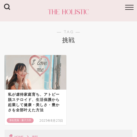
― TAG ―
挑戦
私が虐待家庭育ち、アトピー
脱ステロイド、生活保護から
起業して健康・美しさ・豊か
さを全部叶えた方法
2025年8月23日
潜在意識・量子力学
HOME
挑戦