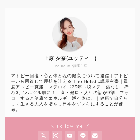
上原 夕奈(ユッティー)
The Holistic講座主宰
アトピー回復・心と体と魂の健康について発信｜アトピ
ーから回復して理想を叶える The Holistic講座主宰｜重
度アトピー克服｜ステロイド25年→脱ステ→薬なし！痒
み0、ツルツル肌に！｜食・健康・人生の話が9割｜フォ
ローすると健康でエネルギー巡る体に。｜健康で自分ら
しく生きる大人を増やし日本をゲンキにすることが使
命。
＼ Follow me ／