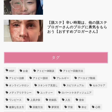
10
【脱ステ】辛い時期は、他の脱ステ
ブロガーさんのブログに勇気をもら
おう【おすすめブロガーさん】
タグ
HSP
お金
アトピー体験談
アトピー回復方法
アトピー治療
アトピー脱却
アレルギー
アーカイブ動画
オンラインサロン
スキンケア見直し
スピリチュアル
セルフケア
メディアリテラシー
ユッティー
ロバートケネディジュニア
ワンピース
上原夕奈
乾燥肌
人生
使命
健康な生き方
回復方法
夢実現
宇宙
幸せ
心明