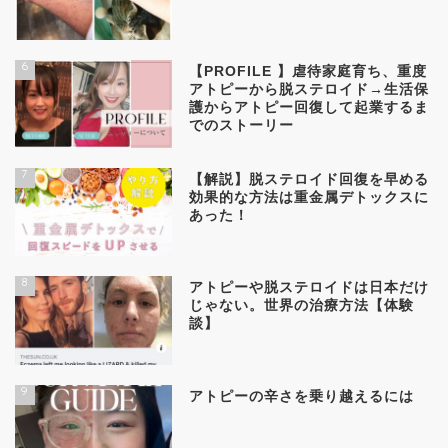
6
【PROFILE 】虐待家庭育ち、重度
アトピーから脱ステロイド→生活保
護からアトピー回復して起業するま
でのストーリー
7
【解説】脱ステロイド回復を早める
効果的な方法は重金属デトックスに
あった！
8
アトピーや脱ステロイドは日本だけ
じゃない。世界の治療方法【体験
談】
9
アトピーの辛さを乗り越えるには