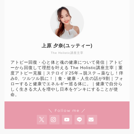
上原 夕奈(ユッティー)
The Holistic講座主宰
アトピー回復・心と体と魂の健康について発信｜アトピ
ーから回復して理想を叶える The Holistic講座主宰｜重
度アトピー克服｜ステロイド25年→脱ステ→薬なし！痒
み0、ツルツル肌に！｜食・健康・人生の話が9割｜フォ
ローすると健康でエネルギー巡る体に。｜健康で自分ら
しく生きる大人を増やし日本をゲンキにすることが使
命。
＼ Follow me ／