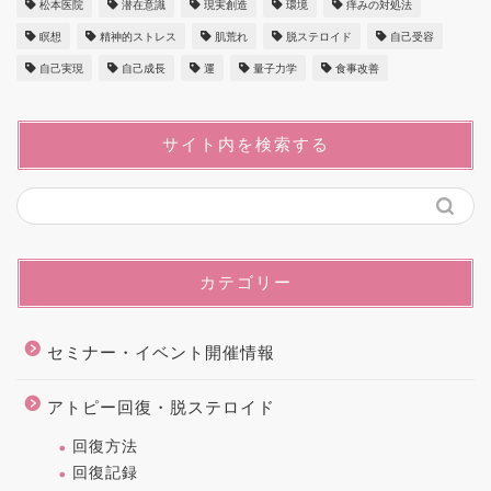
松本医院
潜在意識
現実創造
環境
痒みの対処法
瞑想
精神的ストレス
肌荒れ
脱ステロイド
自己受容
自己実現
自己成長
運
量子力学
食事改善
サイト内を検索する
カテゴリー
セミナー・イベント開催情報
アトピー回復・脱ステロイド
回復方法
回復記録