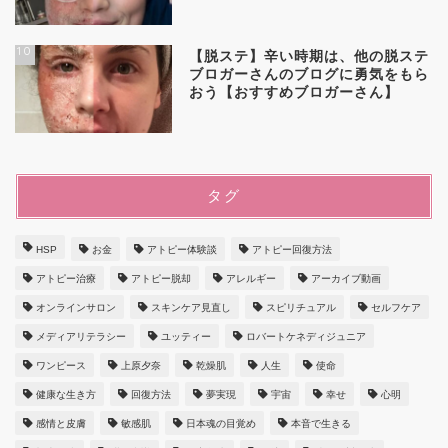
10
【脱ステ】辛い時期は、他の脱ステ
ブロガーさんのブログに勇気をもら
おう【おすすめブロガーさん】
タグ
HSP
お金
アトピー体験談
アトピー回復方法
アトピー治療
アトピー脱却
アレルギー
アーカイブ動画
オンラインサロン
スキンケア見直し
スピリチュアル
セルフケア
メディアリテラシー
ユッティー
ロバートケネディジュニア
ワンピース
上原夕奈
乾燥肌
人生
使命
健康な生き方
回復方法
夢実現
宇宙
幸せ
心明
感情と皮膚
敏感肌
日本魂の目覚め
本音で生きる