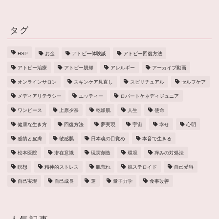
タグ
HSP
お金
アトピー体験談
アトピー回復方法
アトピー治療
アトピー脱却
アレルギー
アーカイブ動画
オンラインサロン
スキンケア見直し
スピリチュアル
セルフケア
メディアリテラシー
ユッティー
ロバートケネディジュニア
ワンピース
上原夕奈
乾燥肌
人生
使命
健康な生き方
回復方法
夢実現
宇宙
幸せ
心明
感情と皮膚
敏感肌
日本魂の目覚め
本音で生きる
松本医院
潜在意識
現実創造
環境
痒みの対処法
瞑想
精神的ストレス
肌荒れ
脱ステロイド
自己受容
自己実現
自己成長
運
量子力学
食事改善