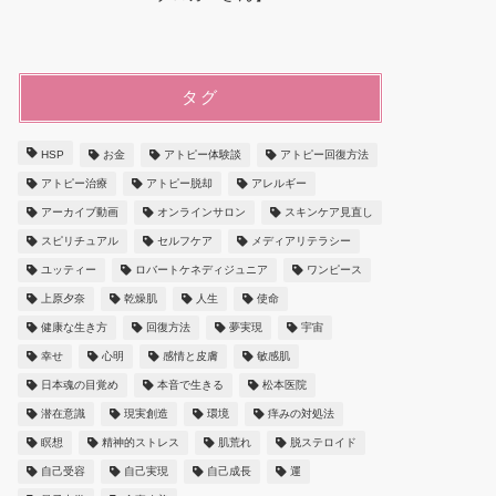
タグ
HSP
お金
アトピー体験談
アトピー回復方法
アトピー治療
アトピー脱却
アレルギー
アーカイブ動画
オンラインサロン
スキンケア見直し
スピリチュアル
セルフケア
メディアリテラシー
ユッティー
ロバートケネディジュニア
ワンピース
上原夕奈
乾燥肌
人生
使命
健康な生き方
回復方法
夢実現
宇宙
幸せ
心明
感情と皮膚
敏感肌
日本魂の目覚め
本音で生きる
松本医院
潜在意識
現実創造
環境
痒みの対処法
瞑想
精神的ストレス
肌荒れ
脱ステロイド
自己受容
自己実現
自己成長
運