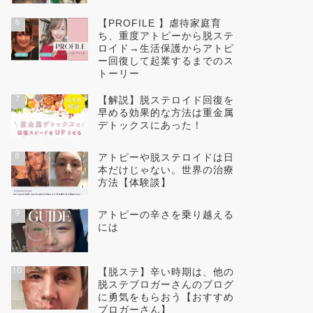
6
【PROFILE 】虐待家庭育
ち、重度アトピーから脱ステ
ロイド→生活保護からアトピ
ー回復して起業するまでのス
トーリー
7
【解説】脱ステロイド回復を
早める効果的な方法は重金属
デトックスにあった！
8
アトピーや脱ステロイドは日
本だけじゃない。世界の治療
方法【体験談】
9
アトピーの辛さを乗り越える
には
10
【脱ステ】辛い時期は、他の
脱ステブロガーさんのブログ
に勇気をもらおう【おすすめ
ブロガーさん】