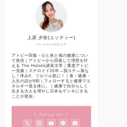
上原 夕奈(ユッティー)
The Holistic講座主宰
アトピー回復・心と体と魂の健康につい
て発信｜アトピーから回復して理想を叶
える The Holistic講座主宰｜重度アトピ
ー克服｜ステロイド25年→脱ステ→薬な
し！痒み0、ツルツル肌に！｜食・健康・
人生の話が9割｜フォローすると健康でエ
ネルギー巡る体に。｜健康で自分らしく
生きる大人を増やし日本をゲンキにする
ことが使命。
＼ Follow me ／