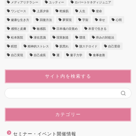
メディアリテラシー
ユッティー
ロバートケネディジュニア
ワンピース
上原夕奈
乾燥肌
人生
使命
健康な生き方
回復方法
夢実現
宇宙
幸せ
心明
感情と皮膚
敏感肌
日本魂の目覚め
本音で生きる
松本医院
潜在意識
現実創造
環境
痒みの対処法
瞑想
精神的ストレス
肌荒れ
脱ステロイド
自己受容
自己実現
自己成長
運
量子力学
食事改善
サイト内を検索する
カテゴリー
セミナー・イベント開催情報