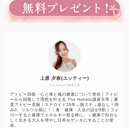
上原 夕奈(ユッティー)
The Holistic講座主宰
アトピー回復・心と体と魂の健康について発信｜アトピ
ーから回復して理想を叶える The Holistic講座主宰｜重
度アトピー克服｜ステロイド25年→脱ステ→薬なし！痒
み0、ツルツル肌に！｜食・健康・人生の話が9割｜フォ
ローすると健康でエネルギー巡る体に。｜健康で自分ら
しく生きる大人を増やし日本をゲンキにすることが使
命。