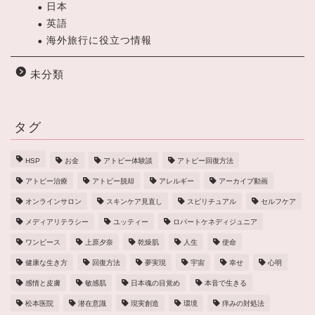
日本
英語
海外旅行に役立つ情報
未分類
タグ
HSP
お金
アトピー体験談
アトピー回復方法
アトピー治療
アトピー脱却
アレルギー
アーカイブ動画
オンラインサロン
スキンケア見直し
スピリチュアル
セルフケア
メディアリテラシー
ユッティー
ロバートケネディジュニア
ワンピース
上原夕奈
乾燥肌
人生
使命
健康な生き方
回復方法
夢実現
宇宙
幸せ
心明
感情と皮膚
敏感肌
日本魂の目覚め
本音で生きる
松本医院
潜在意識
現実創造
環境
痒みの対処法