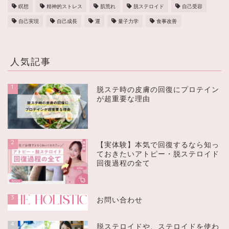
瞑想
精神的ストレス
肌荒れ
脱ステロイド
自己受容
自己実現
自己成長
運
量子力学
食事改善
人気記事
1
脱ステ時の皮膚の回復にプロテイン
が超重要な理由
2
【実体験】本気で回復するなら知っ
ておきたいアトピー・脱ステロイド
回復過程の全て
3
お問い合わせ
4
脱ステロイドや、ステロイドを使わ