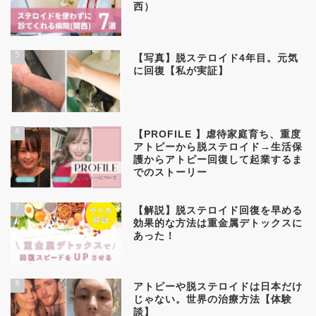
西）
5
【写真】脱ステロイド4年目。元気
に回復【私が実証】
6
【PROFILE 】虐待家庭育ち、重度
アトピーから脱ステロイド→生活保
護からアトピー回復して起業するま
でのストーリー
7
【解説】脱ステロイド回復を早める
効果的な方法は重金属デトックスに
あった！
8
アトピーや脱ステロイドは日本だけ
じゃない。世界の治療方法【体験
談】