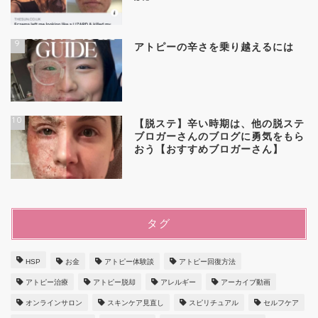
9
アトピーの辛さを乗り越えるには
10
【脱ステ】辛い時期は、他の脱ステ
ブロガーさんのブログに勇気をもら
おう【おすすめブロガーさん】
タグ
HSP
お金
アトピー体験談
アトピー回復方法
アトピー治療
アトピー脱却
アレルギー
アーカイブ動画
オンラインサロン
スキンケア見直し
スピリチュアル
セルフケア