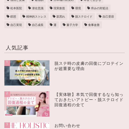
松本医院
潜在意識
現実創造
環境
痒みの対処法
瞑想
精神的ストレス
肌荒れ
脱ステロイド
自己受容
自己実現
自己成長
運
量子力学
食事改善
人気記事
1
脱ステ時の皮膚の回復にプロテイン
が超重要な理由
2
【実体験】本気で回復するなら知っ
ておきたいアトピー・脱ステロイド
回復過程の全て
3
お問い合わせ