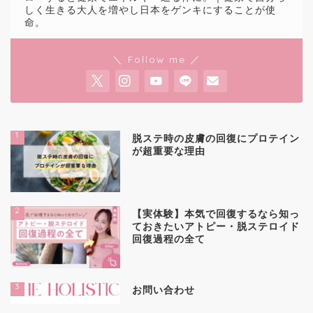
しく生きる大人を増やし日本をゲンキにすることが使
命。
＼ Follow me ／
1
脱ステ時の皮膚の回復にプロテイン
が超重要な理由
2
【実体験】本気で回復するなら知っ
ておきたいアトピー・脱ステロイド
回復過程の全て
3
お問い合わせ