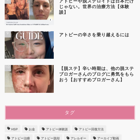
アトピーや脱ステロイドは日本だけ
じゃない。世界の治療方法【体験
談】
9
アトピーの辛さを乗り越えるには
10
【脱ステ】辛い時期は、他の脱ステ
ブロガーさんのブログに勇気をもら
おう【おすすめブロガーさん】
タグ
HSP
お金
アトピー体験談
アトピー回復方法
アトピー治療
アトピー脱却
アレルギー
アーカイブ動画