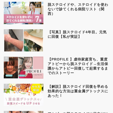
4
脱ステロイドや、ステロイドを使わ
ないで診てくれる病院リスト（関
西）
5
【写真】脱ステロイド4年目。元気
に回復【私が実証】
6
【PROFILE 】虐待家庭育ち、重度
アトピーから脱ステロイド→生活保
護からアトピー回復して起業するま
でのストーリー
7
【解説】脱ステロイド回復を早める
効果的な方法は重金属デトックスに
あった！
8