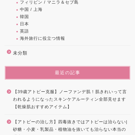
フィリピン / マニラ＆セブ島
中国 / 上海
韓国
日本
英語
海外旅行に役立つ情報
未分類
最近の記事
【39歳アトピー克服】ノーファンデ肌！肌きれいって言
われるようになったスキンケアルーティン全部見せます
【乾燥肌おすすめアイテム】
【アトピーの治し方】四毒抜きではアトピーは治らない|
砂糖・小麦・乳製品・植物油を抜いても治らない本当の