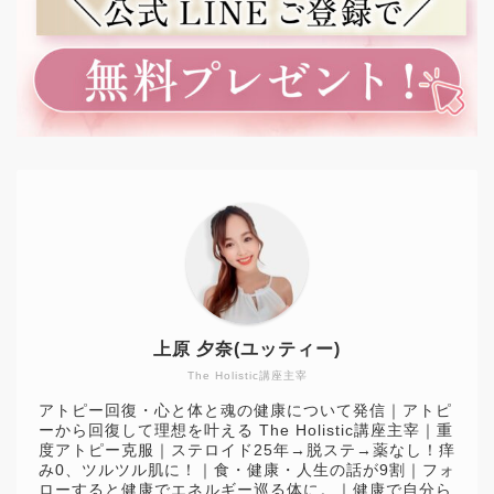
上原 夕奈(ユッティー)
The Holistic講座主宰
アトピー回復・心と体と魂の健康について発信｜アトピ
ーから回復して理想を叶える The Holistic講座主宰｜重
度アトピー克服｜ステロイド25年→脱ステ→薬なし！痒
み0、ツルツル肌に！｜食・健康・人生の話が9割｜フォ
ローすると健康でエネルギー巡る体に。｜健康で自分ら