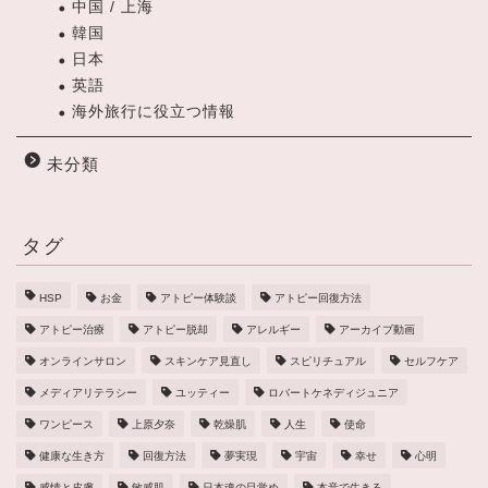
中国 / 上海
韓国
日本
英語
海外旅行に役立つ情報
未分類
タグ
HSP
お金
アトピー体験談
アトピー回復方法
アトピー治療
アトピー脱却
アレルギー
アーカイブ動画
オンラインサロン
スキンケア見直し
スピリチュアル
セルフケア
メディアリテラシー
ユッティー
ロバートケネディジュニア
ワンピース
上原夕奈
乾燥肌
人生
使命
健康な生き方
回復方法
夢実現
宇宙
幸せ
心明
感情と皮膚
敏感肌
日本魂の目覚め
本音で生きる