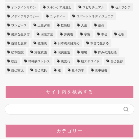
オンラインサロン
スキンケア見直し
スピリチュアル
セルフケア
メディアリテラシー
ユッティー
ロバートケネディジュニア
ワンピース
上原夕奈
乾燥肌
人生
使命
健康な生き方
回復方法
夢実現
宇宙
幸せ
心明
感情と皮膚
敏感肌
日本魂の目覚め
本音で生きる
松本医院
潜在意識
現実創造
環境
痒みの対処法
瞑想
精神的ストレス
肌荒れ
脱ステロイド
自己受容
自己実現
自己成長
運
量子力学
食事改善
サイト内を検索する
カテゴリー