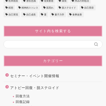
松本医院
潜在意識
現実創造
環境
痒みの対処法
瞑想
精神的ストレス
肌荒れ
脱ステロイド
自己受容
自己実現
自己成長
運
量子力学
食事改善
サイト内を検索する
カテゴリー
セミナー・イベント開催情報
アトピー回復・脱ステロイド
回復方法
回復記録