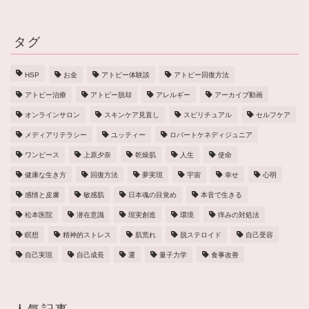
タグ
HSP
お金
アトピー体験談
アトピー回復方法
アトピー治療
アトピー脱却
アレルギー
アーカイブ動画
オンラインサロン
スキンケア見直し
スピリチュアル
セルフケア
メディアリテラシー
ユッティー
ロバートケネディジュニア
ワンピース
上原夕奈
乾燥肌
人生
使命
健康な生き方
回復方法
夢実現
宇宙
幸せ
心明
感情と皮膚
敏感肌
日本魂の目覚め
本音で生きる
松本医院
潜在意識
現実創造
環境
痒みの対処法
瞑想
精神的ストレス
肌荒れ
脱ステロイド
自己受容
自己実現
自己成長
運
量子力学
食事改善