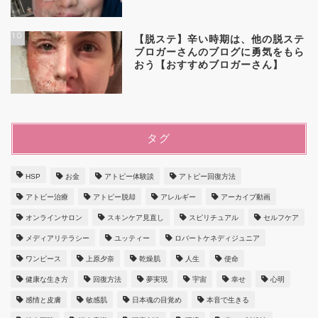
10
【脱ステ】辛い時期は、他の脱ステ
ブロガーさんのブログに勇気をもら
おう【おすすめブロガーさん】
タグ
HSP
お金
アトピー体験談
アトピー回復方法
アトピー治療
アトピー脱却
アレルギー
アーカイブ動画
オンラインサロン
スキンケア見直し
スピリチュアル
セルフケア
メディアリテラシー
ユッティー
ロバートケネディジュニア
ワンピース
上原夕奈
乾燥肌
人生
使命
健康な生き方
回復方法
夢実現
宇宙
幸せ
心明
感情と皮膚
敏感肌
日本魂の目覚め
本音で生きる