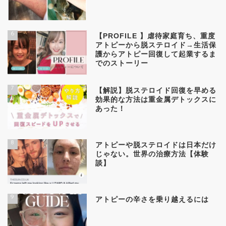
6
【PROFILE 】虐待家庭育ち、重度
アトピーから脱ステロイド→生活保
護からアトピー回復して起業するま
でのストーリー
7
【解説】脱ステロイド回復を早める
効果的な方法は重金属デトックスに
あった！
8
アトピーや脱ステロイドは日本だけ
じゃない。世界の治療方法【体験
談】
9
アトピーの辛さを乗り越えるには