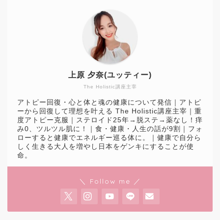
上原 夕奈(ユッティー)
The Holistic講座主宰
アトピー回復・心と体と魂の健康について発信｜アトピ
ーから回復して理想を叶える The Holistic講座主宰｜重
度アトピー克服｜ステロイド25年→脱ステ→薬なし！痒
み0、ツルツル肌に！｜食・健康・人生の話が9割｜フォ
ローすると健康でエネルギー巡る体に。｜健康で自分ら
しく生きる大人を増やし日本をゲンキにすることが使
命。
＼ Follow me ／