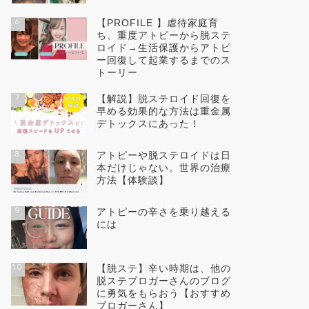
6
【PROFILE 】虐待家庭育
ち、重度アトピーから脱ステ
ロイド→生活保護からアトピ
ー回復して起業するまでのス
トーリー
7
【解説】脱ステロイド回復を
早める効果的な方法は重金属
デトックスにあった！
8
アトピーや脱ステロイドは日
本だけじゃない。世界の治療
方法【体験談】
9
アトピーの辛さを乗り越える
には
10
【脱ステ】辛い時期は、他の
脱ステブロガーさんのブログ
に勇気をもらおう【おすすめ
ブロガーさん】