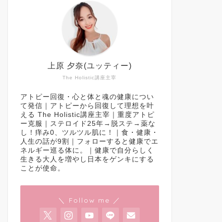
上原 夕奈(ユッティー)
The Holistic講座主宰
アトピー回復・心と体と魂の健康につい
て発信｜アトピーから回復して理想を叶
える The Holistic講座主宰｜重度アトピ
ー克服｜ステロイド25年→脱ステ→薬な
し！痒み0、ツルツル肌に！｜食・健康・
人生の話が9割｜フォローすると健康でエ
ネルギー巡る体に。｜健康で自分らしく
生きる大人を増やし日本をゲンキにする
ことが使命。
＼ Follow me ／