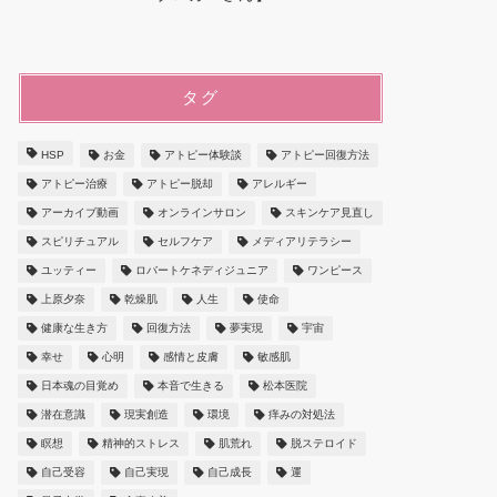
タグ
HSP
お金
アトピー体験談
アトピー回復方法
アトピー治療
アトピー脱却
アレルギー
アーカイブ動画
オンラインサロン
スキンケア見直し
スピリチュアル
セルフケア
メディアリテラシー
ユッティー
ロバートケネディジュニア
ワンピース
上原夕奈
乾燥肌
人生
使命
健康な生き方
回復方法
夢実現
宇宙
幸せ
心明
感情と皮膚
敏感肌
日本魂の目覚め
本音で生きる
松本医院
潜在意識
現実創造
環境
痒みの対処法
瞑想
精神的ストレス
肌荒れ
脱ステロイド
自己受容
自己実現
自己成長
運