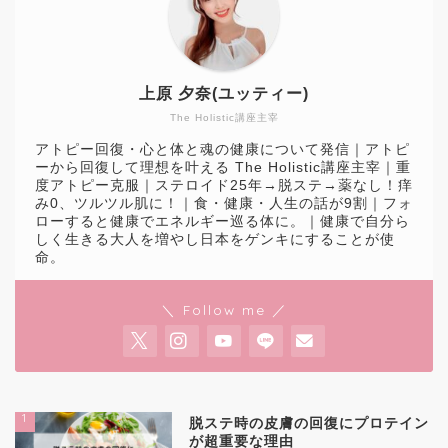
上原 夕奈(ユッティー)
The Holistic講座主宰
アトピー回復・心と体と魂の健康について発信｜アトピ
ーから回復して理想を叶える The Holistic講座主宰｜重
度アトピー克服｜ステロイド25年→脱ステ→薬なし！痒
み0、ツルツル肌に！｜食・健康・人生の話が9割｜フォ
ローすると健康でエネルギー巡る体に。｜健康で自分ら
しく生きる大人を増やし日本をゲンキにすることが使
命。
＼ Follow me ／
1
脱ステ時の皮膚の回復にプロテイン
が超重要な理由