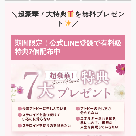
＼超豪華７大特典
を無料プレゼン
ト
／
期間限定！公式LINE登録で有料級
特典7個配布中