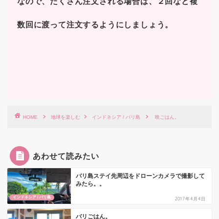
なので、たくさん注文される場合は、２回など複
数回に渡って注文するようにしましょう。
HOME
地球を楽しむ
インドネシア / バリ島
晩ごはん。
あわせて読みたい
バリ島ステイ先周辺をドローンカメラで撮影して
みたら。。
インドネシア / バリ島
2017年4月4日
バリごはん。