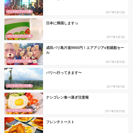
インドネシア / バリ島
2017年3月12日
日本に帰国しますっ
インドネシア / バリ島
2017年4月2日
成田バリ島片道9900円！エアアジアx初就航セー
ル
インドネシア / バリ島
2017年3月31日
バリへ行ってきます〜
インドネシア / バリ島
2017年3月4日
ナシゴレン食べ過ぎ注意報
インドネシア / バリ島
2017年3月25日
フレンチトースト