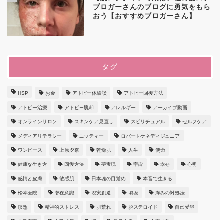
ブロガーさんのブログに勇気をもら
おう【おすすめブロガーさん】
タグ
HSP
お金
アトピー体験談
アトピー回復方法
アトピー治療
アトピー脱却
アレルギー
アーカイブ動画
オンラインサロン
スキンケア見直し
スピリチュアル
セルフケア
メディアリテラシー
ユッティー
ロバートケネディジュニア
ワンピース
上原夕奈
乾燥肌
人生
使命
健康な生き方
回復方法
夢実現
宇宙
幸せ
心明
感情と皮膚
敏感肌
日本魂の目覚め
本音で生きる
松本医院
潜在意識
現実創造
環境
痒みの対処法
瞑想
精神的ストレス
肌荒れ
脱ステロイド
自己受容