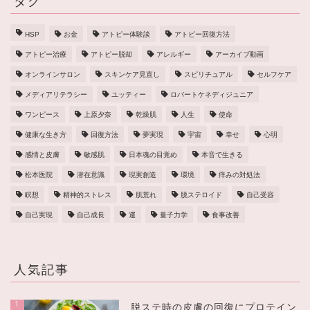
タグ
HSP
お金
アトピー体験談
アトピー回復方法
アトピー治療
アトピー脱却
アレルギー
アーカイブ動画
オンラインサロン
スキンケア見直し
スピリチュアル
セルフケア
メディアリテラシー
ユッティー
ロバートケネディジュニア
ワンピース
上原夕奈
乾燥肌
人生
使命
健康な生き方
回復方法
夢実現
宇宙
幸せ
心明
感情と皮膚
敏感肌
日本魂の目覚め
本音で生きる
松本医院
潜在意識
現実創造
環境
痒みの対処法
瞑想
精神的ストレス
肌荒れ
脱ステロイド
自己受容
自己実現
自己成長
運
量子力学
食事改善
人気記事
1
脱ステ時の皮膚の回復にプロテイン