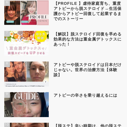
6
【PROFILE 】虐待家庭育ち、重度
アトピーから脱ステロイド→生活保
護からアトピー回復して起業するま
でのストーリー
7
【解説】脱ステロイド回復を早める
効果的な方法は重金属デトックスに
あった！
8
アトピーや脱ステロイドは日本だけ
じゃない。世界の治療方法【体験
談】
9
アトピーの辛さを乗り越えるには
10
【脱ステ】辛い時期は、他の脱ステ