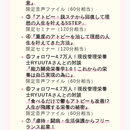
意』
限定音声ファイル（60分相当）
③
『アトピー・脱ステから回復して理
想の人生を叶える5STEP
』
限定セミナー（120分相当）
④
『重度のアトピーを治して理想の人
生を叶えてきた方法』
限定セミナー（120分相当）
⑤フォロワー4.7万人！現役管理栄養
士RYUUTAさんとの対談
『能力關発栄養学1.0！これからの栄
養は自己実現の為に』
限定音声ファイル（60分相当）
⑥フォロワー4.7万人！現役管理栄養
士RYUUTAさんとの対談
『食べるだけで鬱もアトピーも改善!?
人生が飛躍する栄養の秘密』
限定音声ファイル（60分相当）
⑦
『虐待・闘病・生活保護からフリー
ランス起業！