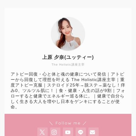
上原 夕奈(ユッティー)
The Holistic講座主宰
アトピー回復・心と体と魂の健康について発信｜アトピ
ーから回復して理想を叶える The Holistic講座主宰｜重
度アトピー克服｜ステロイド25年→脱ステ→薬なし！痒
み0、ツルツル肌に！｜食・健康・人生の話が9割｜フォ
ローすると健康でエネルギー巡る体に。｜健康で自分ら
しく生きる大人を増やし日本をゲンキにすることが使
命。
＼ Follow me ／