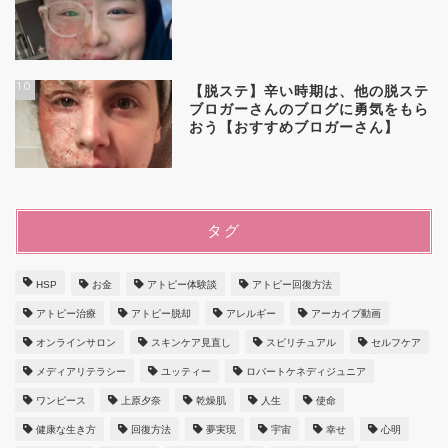
10
【脱ステ】辛い時期は、他の脱ステ
ブロガーさんのブログに勇気をもら
おう【おすすめブロガーさん】
タグ
HSP
お金
アトピー体験談
アトピー回復方法
アトピー治療
アトピー脱却
アレルギー
アーカイブ動画
オンラインサロン
スキンケア見直し
スピリチュアル
セルフケア
メディアリテラシー
ユッティー
ロバートケネディジュニア
ワンピース
上原夕奈
乾燥肌
人生
使命
健康な生き方
回復方法
夢実現
宇宙
幸せ
心明