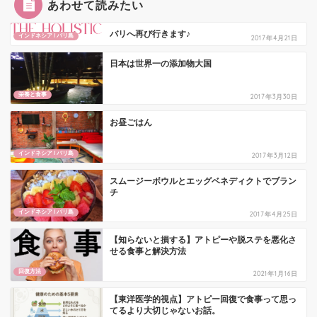
あわせて読みたい
バリへ再び行きます♪
インドネシア / バリ島
2017年4月21日
日本は世界一の添加物大国
栄養と食事
2017年3月30日
お昼ごはん
インドネシア / バリ島
2017年3月12日
スムージーボウルとエッグベネディクトでブラン
チ
インドネシア / バリ島
2017年4月25日
【知らないと損する】アトピーや脱ステを悪化さ
せる食事と解決方法
回復方法
2021年1月16日
【東洋医学的視点】アトピー回復で食事って思っ
てるより大切じゃないお話。