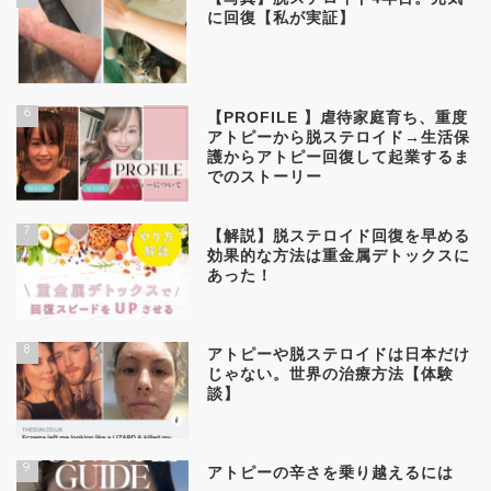
に回復【私が実証】
6
【PROFILE 】虐待家庭育ち、重度
アトピーから脱ステロイド→生活保
護からアトピー回復して起業するま
でのストーリー
7
【解説】脱ステロイド回復を早める
効果的な方法は重金属デトックスに
あった！
8
アトピーや脱ステロイドは日本だけ
じゃない。世界の治療方法【体験
談】
9
アトピーの辛さを乗り越えるには