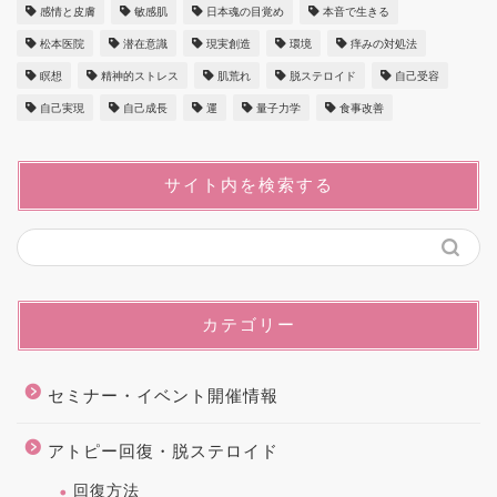
感情と皮膚
敏感肌
日本魂の目覚め
本音で生きる
松本医院
潜在意識
現実創造
環境
痒みの対処法
瞑想
精神的ストレス
肌荒れ
脱ステロイド
自己受容
自己実現
自己成長
運
量子力学
食事改善
サイト内を検索する
カテゴリー
セミナー・イベント開催情報
アトピー回復・脱ステロイド
回復方法