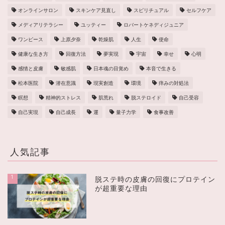
オンラインサロン
スキンケア見直し
スピリチュアル
セルフケア
メディアリテラシー
ユッティー
ロバートケネディジュニア
ワンピース
上原夕奈
乾燥肌
人生
使命
健康な生き方
回復方法
夢実現
宇宙
幸せ
心明
感情と皮膚
敏感肌
日本魂の目覚め
本音で生きる
松本医院
潜在意識
現実創造
環境
痒みの対処法
瞑想
精神的ストレス
肌荒れ
脱ステロイド
自己受容
自己実現
自己成長
運
量子力学
食事改善
人気記事
1
脱ステ時の皮膚の回復にプロテイン
が超重要な理由