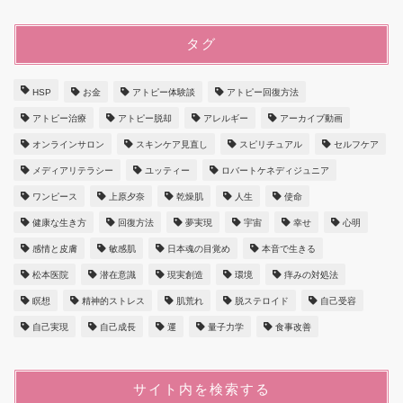
タグ
HSP
お金
アトピー体験談
アトピー回復方法
アトピー治療
アトピー脱却
アレルギー
アーカイブ動画
オンラインサロン
スキンケア見直し
スピリチュアル
セルフケア
メディアリテラシー
ユッティー
ロバートケネディジュニア
ワンピース
上原夕奈
乾燥肌
人生
使命
健康な生き方
回復方法
夢実現
宇宙
幸せ
心明
感情と皮膚
敏感肌
日本魂の目覚め
本音で生きる
松本医院
潜在意識
現実創造
環境
痒みの対処法
瞑想
精神的ストレス
肌荒れ
脱ステロイド
自己受容
自己実現
自己成長
運
量子力学
食事改善
サイト内を検索する