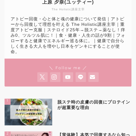
上原 夕奈(ユッティー)
The Holistic講座主宰
アトピー回復・心と体と魂の健康について発信｜アトピ
ーから回復して理想を叶える The Holistic講座主宰｜重
度アトピー克服｜ステロイド25年→脱ステ→薬なし！痒
み0、ツルツル肌に！｜食・健康・人生の話が9割｜フォ
ローすると健康でエネルギー巡る体に。｜健康で自分ら
しく生きる大人を増やし日本をゲンキにすることが使
命。
＼ Follow me ／
1
脱ステ時の皮膚の回復にプロテイン
が超重要な理由
2
【実体験】本気で回復するなら知っ